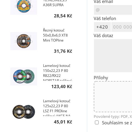
Váš email
A36R SUPRA
28,54 Kč
Váš telefon
Řezný kotouč
Váš dotaz
50x0,8x6,0 XT8
Mini TOPline
31,76 Kč
Lamelový kotouč
150x22,23 P 80
R822/RX22
Přílohy
NORSTAR talířový
123,40 Kč
Lamelový kotouč
125x22,23 P 80
LSZ F1 PROline
talířový AKCE NA
Povolené typy: PDF, X
400 KS
45,01 Kč
Souhlasím se 