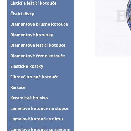
Čistící a leštící kotouče
Čistící disky
Diamantové brusné kotouče
Diamantové korunky
Diamantové leštící kotouče
Diamantové řezné kotouče
Elastické kostky
Fíbrové brusné kotouče
Kartáče
Keramické brusivo
Lamelové kotouče na stopce
Lamelové kotouče s dírou
Lamelové kotouče se závitem