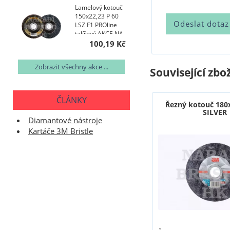
Lamelový kotouč
150x22,23 P 60
LSZ F1 PROline
talířový AKCE NA
200 KS
100,19 Kč
Zobrazit všechny akce ...
Související zbož
ČLÁNKY
Řezný kotouč 180
SILVER
Diamantové nástroje
Kartáče 3M Bristle