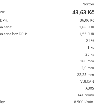
Norton
43,63 Kč
PH:
 DPH:
36,06 Kč
ná cena:
1,88 EUR
ná cena bez DPH:
1,55 EUR
21 %
1 ks
25 ks
180 mm
2,0 mm
22,23 mm
VULCAN
A30S
T41 rovný
ky:
8 500 l/min.