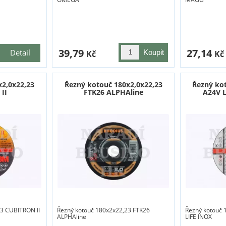
39,79
27,14
Detail
Kč
Kč
x2,0x22,23
Řezný kotouč 180x2,0x22,23
Řezný ko
II
FTK26 ALPHAline
A24V 
3 CUBITRON II
Řezný kotouč 180x2x22,23 FTK26
Řezný kotouč
ALPHAline
LIFE INOX