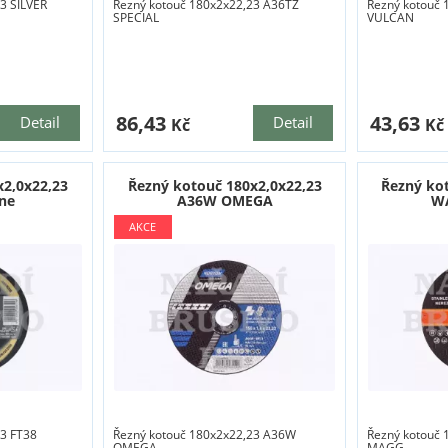
3 SILVER
Řezný kotouč 180x2x22,23 A36TZ
Řezný kotouč 
SPECIAL
VULCAN
86,43
43,63
Detail
Detail
Kč
Kč
x2,0x22,23
Řezný kotouč 180x2,0x22,23
Řezný ko
ine
A36W OMEGA
W
23 FT38
Řezný kotouč 180x2x22,23 A36W
Řezný kotouč
OMEGA
MAGG