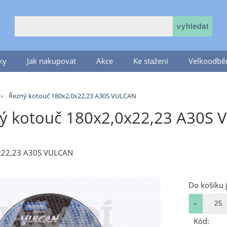
ky
Jak nakupovat
Akce
Ke stažení
Velkoodběr
Řezný kotouč 180x2,0x22,23 A30S VULCAN
ý kotouč 180x2,0x22,23 A30S V
x22,23 A30S VULCAN
Do košíku 
Kód: