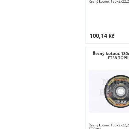
Řezný kotouč 180x2x22,2
100,14
Kč
Řezný kotouč 180
FT38 TOPl
Řezný kotouč 180x2x22,
TOPline