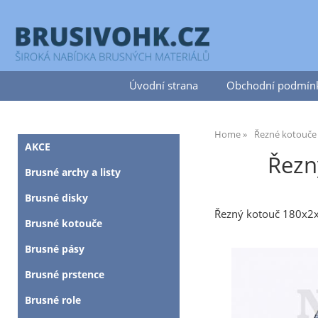
Úvodní strana
Obchodní podmín
Home
Řezné kotouče
AKCE
Řezn
Brusné archy a listy
Brusné disky
Řezný kotouč 180x2
Brusné kotouče
Brusné pásy
Brusné prstence
Brusné role