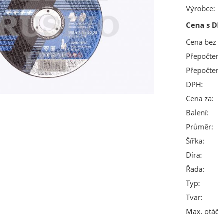
Výrobce:
Cena s D
Cena bez
Přepočte
Přepočte
DPH:
Cena za:
Balení:
Průměr:
Šířka:
Díra:
Řada:
Typ:
Tvar:
Max. otáč