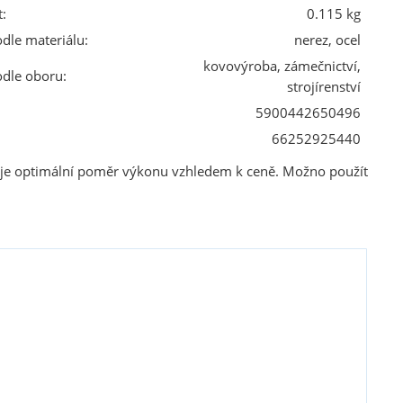
:
0.115 kg
odle materiálu:
nerez, ocel
kovovýroba, zámečnictví,
odle oboru:
strojírenství
5900442650496
66252925440
je optimální poměr výkonu vzhledem k ceně. Možno použít