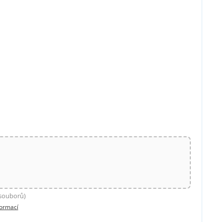
 souborů)
formací