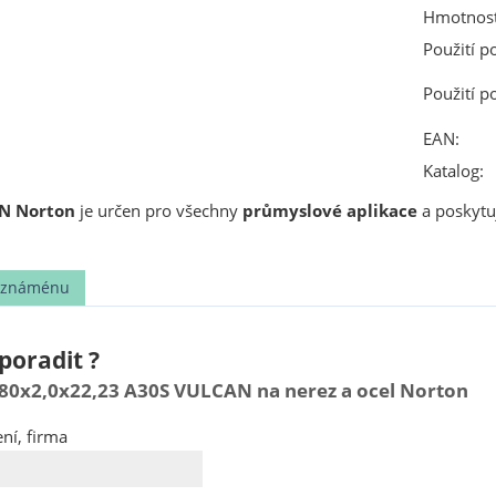
Hmotnost
Použití p
Použití p
EAN:
Katalog:
N Norton
je určen pro všechny
průmyslové aplikace
a poskytu
t známénu
poradit ?
80x2,0x22,23 A30S VULCAN na nerez a ocel Norton
ní, firma