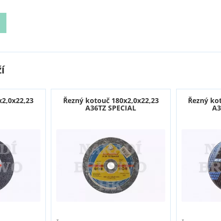
í
x2,0x22,23
Řezný kotouč 180x2,0x22,23
Řezný ko
A36TZ SPECIAL
A3