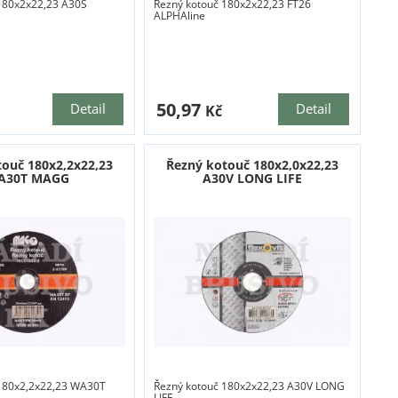
180x2x22,23 A30S
Řezný kotouč 180x2x22,23 FT26
ALPHAline
50,97
Detail
Detail
Kč
touč 180x2,2x22,23
Řezný kotouč 180x2,0x22,23
A30T MAGG
A30V LONG LIFE
 180x2,2x22,23 WA30T
Řezný kotouč 180x2x22,23 A30V LONG
LIFE