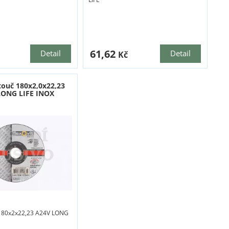
61,62
Detail
Detail
Kč
touč 180x2,0x22,23
LONG LIFE INOX
 180x2x22,23 A24V LONG