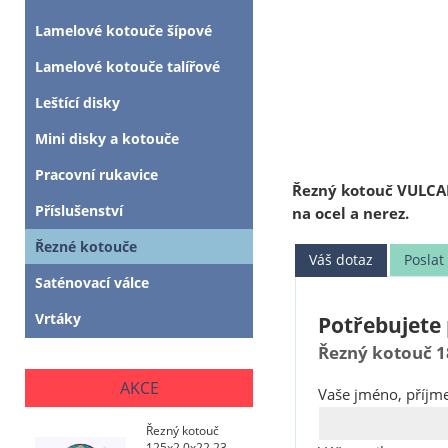
Lamelové kotouče šípové
Lamelové kotouče talířové
Leštící disky
Mini disky a kotouče
Pracovní rukavice
Řezný kotouč VULCA
Příslušenství
na ocel a nerez.
Řezné kotouče
Váš dotaz
Posla
Saténovací válce
Vrtáky
Potřebujete 
Řezný kotouč 1
AKCE
Vaše jméno, příjme
Řezný kotouč
125x2,0x22,23