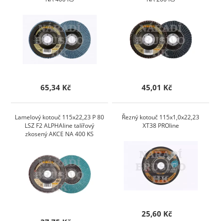
65,34 Kč
45,01 Kč
Lamelový kotouč 115x22,23 P 80
Řezný kotouč 115x1,0x22,23
LSZ F2 ALPHAline talířový
XT38 PROline
zkosený AKCE NA 400 KS
25,60 Kč