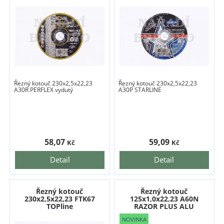
Řezný kotouč 230x2,5x22,23
Řezný kotouč 230x2,5x22,23
A30R PERFLEX vydutý
A30P STARLINE
58,07
59,09
Kč
Kč
Detail
Detail
Řezný kotouč
Řezný kotouč
230x2,5x22,23 FTK67
125x1,0x22,23 A60N
TOPline
RAZOR PLUS ALU