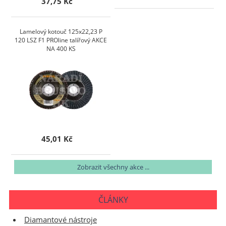
37,75 Kč
Lamelový kotouč 125x22,23 P
120 LSZ F1 PROline talířový AKCE
NA 400 KS
45,01 Kč
Zobrazit všechny akce ...
ČLÁNKY
Diamantové nástroje