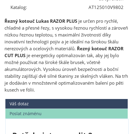
Katalog:
AT125010V9802
Řezný kotouč Lukas RAZOR PLUS
je určen pro rychlé,
chladné a přesné řezy, s vysokou řeznou rychlostí a zároveň
nízkou řeznou teplotou, s maximální životností díky
inovativní technologii pojiv a je ideální na širokou škálu
nerezových a ocelových materiálů.
Řezný kotouč RAZOR
CUT PLUS
je energeticky optimalizován tak, aby jej bylo
možné používat na široké škále brusek, včetně
akumulátorových. Vysokou úroveň bezpečnosti a boční
stability zajišťují dvě silné tkaniny ze skelných vláken. Na trh
je dodáván v množstevně optimalizovaném balení po pěti
kusech ve fólii.
Váš dotaz
Poslat známénu