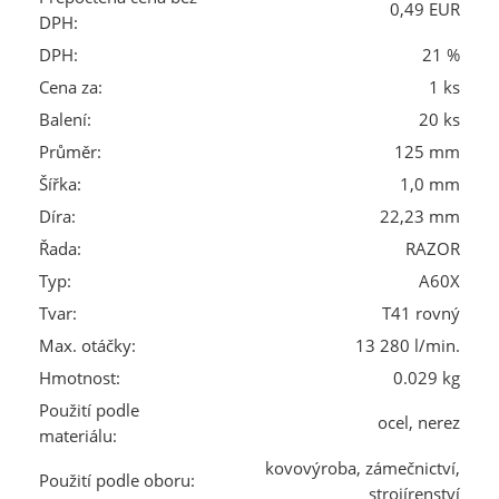
0,49 EUR
DPH:
DPH:
21 %
Cena za:
1 ks
Balení:
20 ks
Průměr:
125 mm
Šířka:
1,0 mm
Díra:
22,23 mm
Řada:
RAZOR
Typ:
A60X
Tvar:
T41 rovný
Max. otáčky:
13 280 l/min.
Hmotnost:
0.029 kg
Použití podle
ocel, nerez
materiálu:
kovovýroba, zámečnictví,
Použití podle oboru:
strojírenství