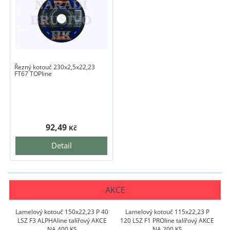
Řezný kotouč 230x2,5x22,23
FT67 TOPline
92,49
Kč
Detail
AKCE
Lamelový kotouč 150x22,23 P 40
Lamelový kotouč 115x22,23 P
LSZ F3 ALPHAline talířový AKCE
120 LSZ F1 PROline talířový AKCE
NA 400 KS
NA 200 KS