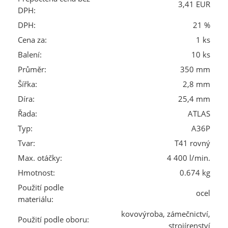
3,41 EUR
DPH:
DPH:
21 %
Cena za:
1 ks
Balení:
10 ks
Průměr:
350 mm
Šířka:
2,8 mm
Díra:
25,4 mm
Řada:
ATLAS
Typ:
A36P
Tvar:
T41 rovný
Max. otáčky:
4 400 l/min.
Hmotnost:
0.674 kg
Použití podle
ocel
materiálu:
kovovýroba, zámečnictví,
Použití podle oboru:
strojírenství