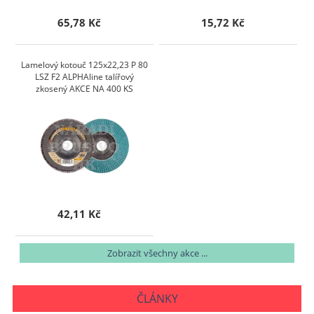
65,78 Kč
15,72 Kč
Lamelový kotouč 125x22,23 P 80
LSZ F2 ALPHAline talířový
zkosený AKCE NA 400 KS
42,11 Kč
Zobrazit všechny akce ...
ČLÁNKY