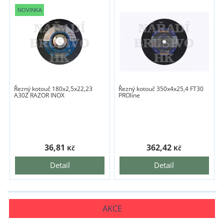
Řezný kotouč 180x2,5x22,23
Řezný kotouč 350x4x25,4 FT30
A30Z RAZOR INOX
PROline
36,81
362,42
Kč
Kč
Detail
Detail
AKCE