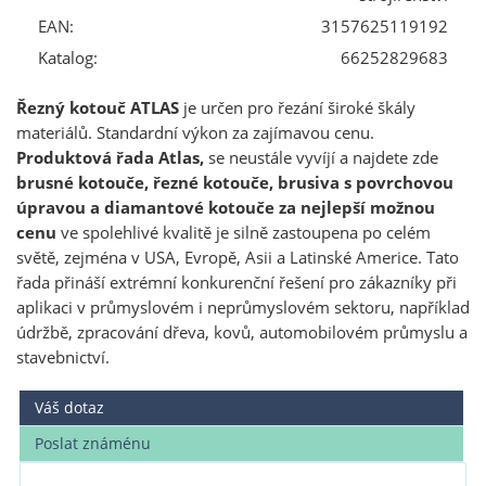
EAN:
3157625119192
Katalog:
66252829683
Řezný kotouč ATLAS
je určen pro řezání široké škály
materiálů. Standardní výkon za zajímavou cenu.
Produktová řada Atlas,
se neustále vyvíjí a najdete zde
brusné kotouče, řezné kotouče, brusiva s povrchovou
úpravou a diamantové kotouče za nejlepší možnou
cenu
ve spolehlivé kvalitě je silně zastoupena po celém
světě, zejména v USA, Evropě, Asii a Latinské Americe. Tato
řada přináší extrémní konkurenční řešení pro zákazníky při
aplikaci v průmyslovém i neprůmyslovém sektoru, například
údržbě, zpracování dřeva, kovů, automobilovém průmyslu a
stavebnictví.
Váš dotaz
Poslat známénu