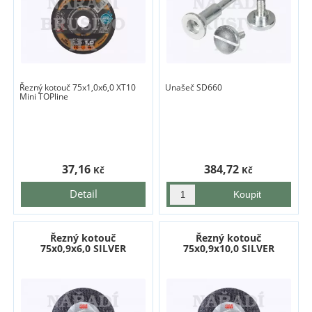
Řezný kotouč 75x1,0x6,0 XT10
Unašeč SD660
Mini TOPline
37,16
384,72
Kč
Kč
Detail
Řezný kotouč
Řezný kotouč
75x0,9x6,0 SILVER
75x0,9x10,0 SILVER