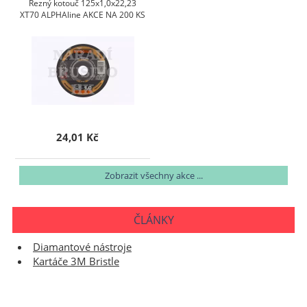
Řezný kotouč 125x1,0x22,23
XT70 ALPHAline AKCE NA 200 KS
24,01 Kč
Zobrazit všechny akce ...
ČLÁNKY
Diamantové nástroje
Kartáče 3M Bristle