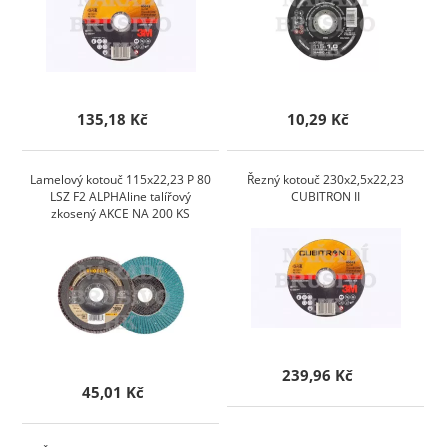
135,18 Kč
10,29 Kč
Lamelový kotouč 115x22,23 P 80
Řezný kotouč 230x2,5x22,23
LSZ F2 ALPHAline talířový
CUBITRON II
zkosený AKCE NA 200 KS
239,96 Kč
45,01 Kč