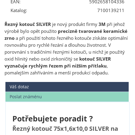
EAN:
5902658104336
Katalog:
7100139211
Řezný kotouč SILVER
je nový produkt firmy
3M
při jehož
výrobě bylo opět použito
precizně tvarované keramické
zrno
a při použití tohoto řezného kotouče získáte optimální
rovnováhu pro rychlé řezání a dlouhou životnost. V
porovnání s tradičními řeznými kotouči, u nichž je použitý
oxid hlinitý nebo oxid zirkoničitý se
kotouč SILVER
vyznačuje rychlým řezem při nižším přítlaku
,
pomalejším zahříváním a menší produkcí odpadu.
Váš dotaz
Poslat známénu
Potřebujete poradit ?
Řezný kotouč 75x1,6x10,0 SILVER na