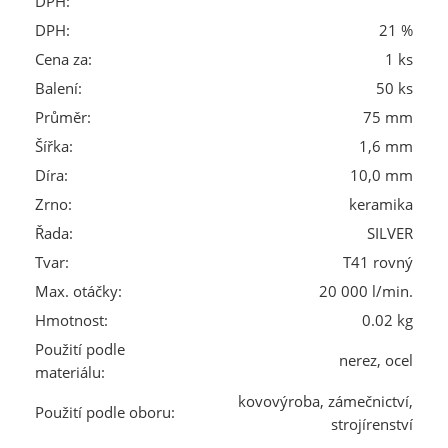
DPH:
DPH:
21 %
Cena za:
1 ks
Balení:
50 ks
Průměr:
75 mm
Šířka:
1,6 mm
Díra:
10,0 mm
Zrno:
keramika
Řada:
SILVER
Tvar:
T41 rovný
Max. otáčky:
20 000 l/min.
Hmotnost:
0.02 kg
Použití podle
nerez, ocel
materiálu:
kovovýroba, zámečnictví,
Použití podle oboru:
strojírenství