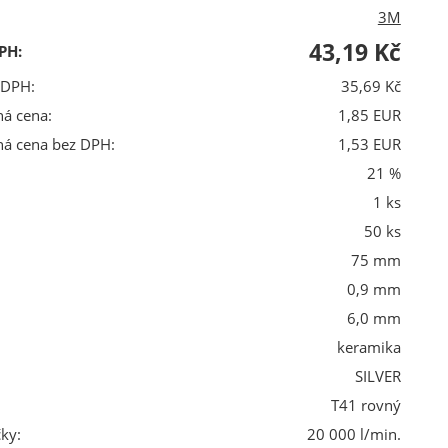
3M
43,19 Kč
PH:
 DPH:
35,69 Kč
ná cena:
1,85 EUR
ná cena bez DPH:
1,53 EUR
21 %
1 ks
50 ks
75 mm
0,9 mm
6,0 mm
keramika
SILVER
T41 rovný
ky:
20 000 l/min.