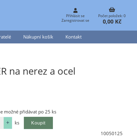
Přihlásit se
Počet položek: 0
0,00 Kč
Zaregistrovat se
atelé
Nákupní košík
Kontakt
R na nerez a ocel
je možné přidávat po 25 ks
ks
10050125