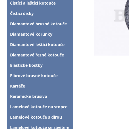
Čistící a leštící kotouče
Čistící disky
Diamantové brusné kotouče
Diamantové korunky
Diamantové leštící kotouče
Diamantové řezné kotouče
Elastické kostky
Fíbrové brusné kotouče
Kartáče
Keramické brusivo
Lamelové kotouče na stopce
Lamelové kotouče s dírou
Lamelové kotouče se závitem