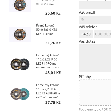
XT38 PROline
Váš email
25,60 Kč
Řezný kotouč
Váš telefon
50x0,8x6,0 XT8
Mini TOPline
Váš dotaz
31,76 Kč
Lamelový kotouč
115x22,23 P 60
LSZ F1 PROline
talířový AKCE NA
200 KS
45,01 Kč
Přílohy
Lamelový kotouč
115x22,23 P 40
LSZ F2 ALPHAline
talířový zkosený
AKCE NA 400 KS
37,75 Kč
Povolené typy: PDF, X