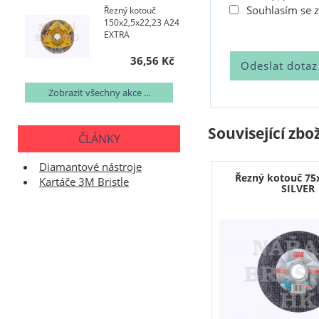
Souhlasím se 
Řezný kotouč
150x2,5x22,23 A24
EXTRA
36,56 Kč
Zobrazit všechny akce ...
Související zbož
ČLÁNKY
Diamantové nástroje
Řezný kotouč 75
Kartáče 3M Bristle
SILVER