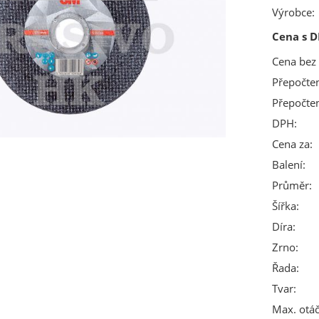
Výrobce:
Cena s D
Cena bez
Přepočte
Přepočte
DPH:
Cena za:
Balení:
Průměr:
Šířka:
Díra:
Zrno:
Řada:
Tvar:
Max. otáč