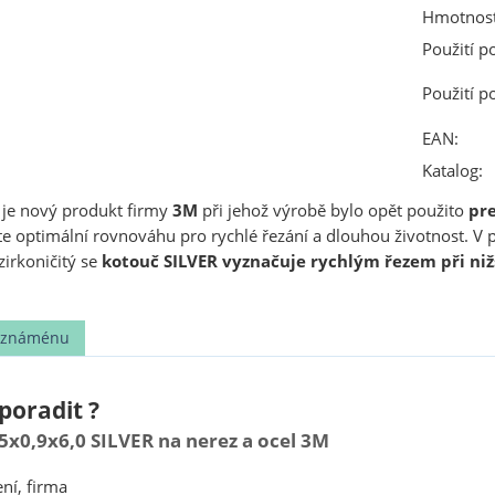
Hmotnost
Použití p
Použití p
EAN:
Katalog:
je nový produkt firmy
3M
při jehož výrobě bylo opět použito
pr
e optimální rovnováhu pro rychlé řezání a dlouhou životnost. V p
zirkoničitý se
kotouč SILVER vyznačuje rychlým řezem při niž
t známénu
poradit ?
5x0,9x6,0 SILVER na nerez a ocel 3M
ní, firma