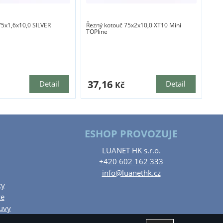
75x1,6x10,0 SILVER
Řezný kotouč 75x2x10,0 XT10 Mini
TOPline
37,16
Detail
Detail
Kč
ESHOP PROVOZUJE
LUANET HK s.r.o.
+420 602 162 333
info@luanethk.cz
ky
ce
uvy