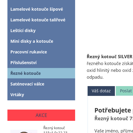
Lamelové kotouče šípové
Lamelové kotouče talířové
Leštící disky
Mini disky a kotouče
Pracovní rukavice
Řezný kotouč SILVER
Příslušenství
řezného kotouče získát
oxid hlinitý nebo oxid 
Řezné kotouče
odpadu.
Saténovací válce
Váš dotaz
Posla
Vrtáky
Potřebujete 
AKCE
Řezný kotouč 7
Řezný kotouč
Vaše jméno, příjme
115x1,0x22,23