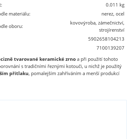
:
0.011 kg
odle materiálu:
nerez, ocel
kovovýroba, zámečnictví,
odle oboru:
strojírenství
5902658104213
7100139207
ecizně tvarované keramické zrno
a při použití tohoto
orovnání s tradičními řeznými kotouči, u nichž je použitý
ším přítlaku
, pomalejším zahříváním a menší produkcí