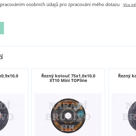
zpracováním osobních údajů pro zpracování mého dotazu
Více in
í
x0,9x10,0
Řezný kotouč 75x1,0x10,0
Řezný k
XT10 Mini TOPline