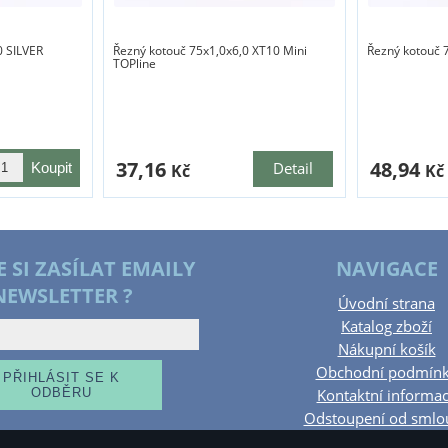
0 SILVER
Řezný kotouč 75x1,0x6,0 XT10 Mini
Řezný kotouč 
TOPline
37,16
48,94
Detail
Kč
Kč
E SI ZASÍLAT EMAILY
NAVIGACE
NEWSLETTER ?
Úvodní strana
Katalog zboží
Nákupní košík
Obchodní podmín
Kontaktní informa
Odstoupení od smlo