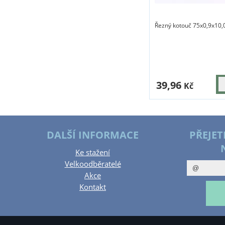
Řezný kotouč 75x0,9x10,
39,96
Kč
DALŠÍ INFORMACE
PŘEJET
Ke stažení
Velkoodběratelé
Akce
Kontakt