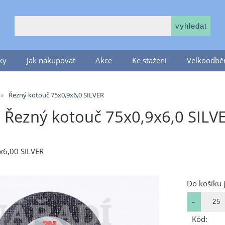
ky
Jak nakupovat
Akce
Ke stažení
Velkoodběr
Řezný kotouč 75x0,9x6,0 SILVER
Řezný kotouč 75x0,9x6,0 SILVE
x6,00 SILVER
Do košíku 
Kód: