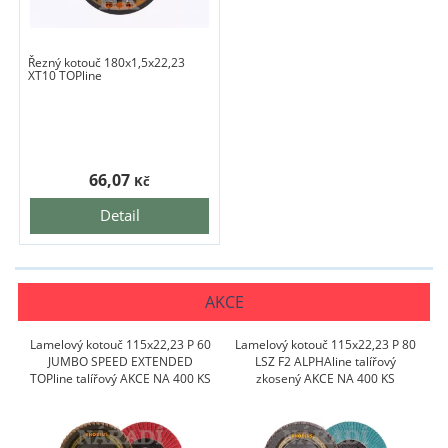
Řezný kotouč 180x1,5x22,23
XT10 TOPline
66,07
Kč
Detail
AKCE
Lamelový kotouč 115x22,23 P 60
Lamelový kotouč 115x22,23 P 80
JUMBO SPEED EXTENDED
LSZ F2 ALPHAline talířový
TOPline talířový AKCE NA 400 KS
zkosený AKCE NA 400 KS