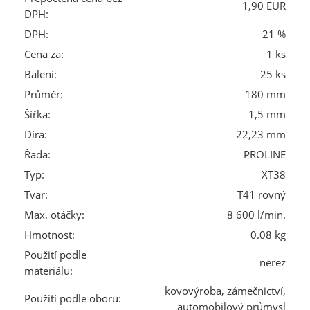
1,90 EUR
DPH:
DPH:
21 %
Cena za:
1 ks
Balení:
25 ks
Průměr:
180 mm
Šířka:
1,5 mm
Díra:
22,23 mm
Řada:
PROLINE
Typ:
XT38
Tvar:
T41 rovný
Max. otáčky:
8 600 l/min.
Hmotnost:
0.08 kg
Použití podle
nerez
materiálu:
kovovýroba, zámečnictví,
Použití podle oboru:
automobilový průmysl