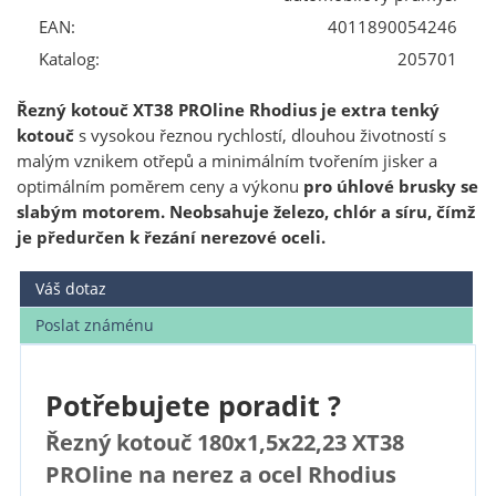
EAN:
4011890054246
Katalog:
205701
Řezný kotouč XT38 PROline Rhodius je extra tenký
kotouč
s vysokou řeznou rychlostí, dlouhou životností s
malým vznikem otřepů a minimálním tvořením jisker a
optimálním poměrem ceny a výkonu
pro úhlové brusky se
slabým motorem. Neobsahuje železo, chlór a síru, čímž
je předurčen k řezání nerezové oceli.
Váš dotaz
Poslat známénu
Potřebujete poradit ?
Řezný kotouč 180x1,5x22,23 XT38
PROline na nerez a ocel Rhodius