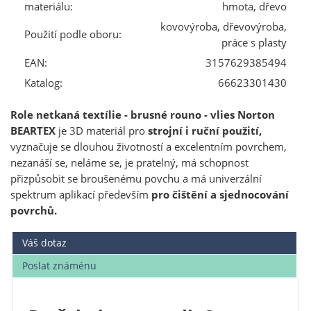
materiálu:
hmota, dřevo
kovovýroba, dřevovýroba,
Použití podle oboru:
práce s plasty
EAN:
3157629385494
Katalog:
66623301430
Role netkaná textílie - brusné rouno - vlies Norton
BEARTEX
je 3D materiál pro
strojní i ruční použití,
vyznačuje se dlouhou životností a excelentním povrchem,
nezanáší se, neláme se, je pratelný, má schopnost
přizpůsobit se broušenému povchu a má univerzální
spektrum aplikací především
pro čištění a sjednocování
povrchů.
Váš dotaz
Poslat známénu