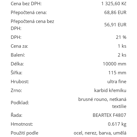
Cena bez DPH:
1 325,60 Kč
Přepočtená cena:
68,86 EUR
Přepočtená cena bez
56,91 EUR
DPH:
DPH:
21 %
Cena za:
1 ks
Balení:
2 ks
Délka:
10000 mm
Šířka:
115 mm
Hrubost:
ultra fine
Zrno:
karbid křemíku
brusné rouno, netkaná
Podklad:
textilie
Řada:
BEARTEX F4807
Hmotnost:
0.617 kg
Použití podle
ocel, nerez, barva, umělá