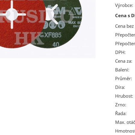
Výrobce:
Cena s D
Cena bez
Přepočte
Přepočte
DPH:
Cena za:
Balení:
Průměr:
Díra:
Hrubost:
Zrno:
Řada:
Max. otáč
Hmotnost