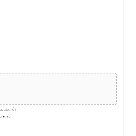
 souborů)
formací