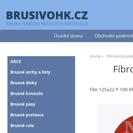
Úvodní strana
Obchodní podmín
Home
Fíbrové brusn
AKCE
Fíbr
Brusné archy a listy
Brusné disky
Fíbr 125x22 P 100 
Brusné kotouče
Brusné pásy
Brusné prstence
Brusné role