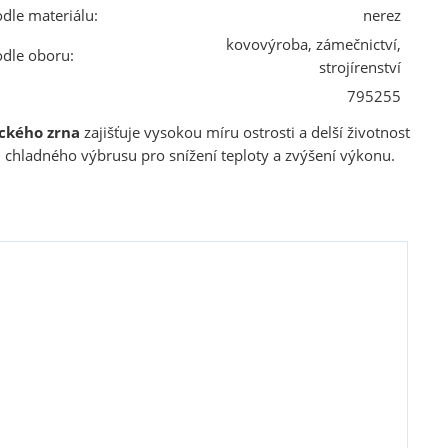
odle materiálu:
nerez
kovovýroba, zámečnictví,
odle oboru:
strojírenství
795255
ckého zrna
zajišťuje vysokou míru ostrosti a delší životnost
 chladného výbrusu pro snížení teploty a zvýšení výkonu.