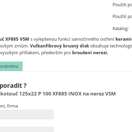
Použití p
Použití p
Katalog:
ouč XF885 VSM
s vylepšenou funkcí samočinného ostření
kerami
amickým zrnům.
Vulkanfíbrový brusný disk
obsahuje technologii
 vysokým přítlakem, především pro
broušení nerezi.
t známénu
poradit ?
 kotouč 125x22 P 100 XF885 INOX na nerez VSM
ní, firma