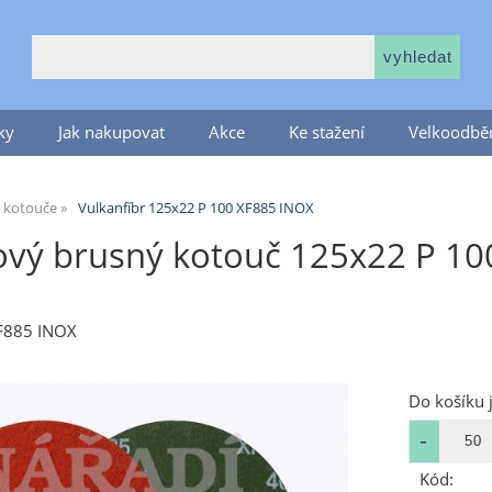
ky
Jak nakupovat
Akce
Ke stažení
Velkoodběr
é kotouče
Vulkanfíbr 125x22 P 100 XF885 INOX
ový brusný kotouč 125x22 P 10
XF885 INOX
Do košíku 
Kód: