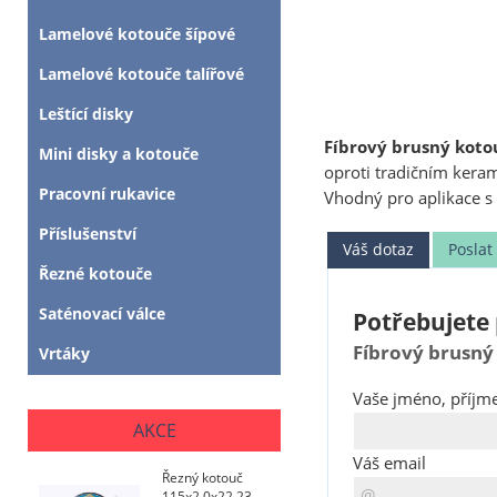
Lamelové kotouče šípové
Lamelové kotouče talířové
Leštící disky
Fíbrový brusný kot
Mini disky a kotouče
oproti tradičním ker
Pracovní rukavice
Vhodný pro aplikace s
Příslušenství
Váš dotaz
Posla
Řezné kotouče
Saténovací válce
Potřebujete 
Fíbrový brusný
Vrtáky
Vaše jméno, příjme
AKCE
Váš email
Řezný kotouč
115x2,0x22,23