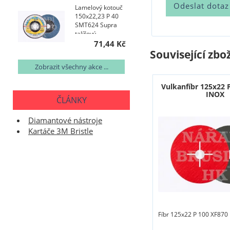
Lamelový kotouč
150x22,23 P 40
SMT624 Supra
talířový
71,44 Kč
Související zbož
Zobrazit všechny akce ...
Vulkanfíbr 125x22 
INOX
ČLÁNKY
Diamantové nástroje
Kartáče 3M Bristle
Fíbr 125x22 P 100 XF870