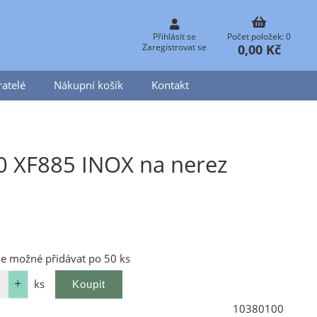
Přihlásit se
Počet položek: 0
0,00 Kč
Zaregistrovat se
atelé
Nákupní košík
Kontakt
0 XF885 INOX na nerez
je možné přidávat po 50 ks
ks
10380100