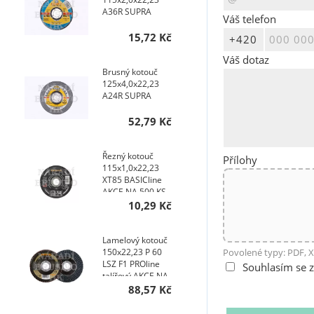
A36R SUPRA
Váš telefon
15,72 Kč
Váš dotaz
Brusný kotouč
125x4,0x22,23
A24R SUPRA
52,79 Kč
Řezný kotouč
Přílohy
115x1,0x22,23
XT85 BASICline
AKCE NA 500 KS
10,29 Kč
Lamelový kotouč
Povolené typy: PDF, X
150x22,23 P 60
LSZ F1 PROline
Souhlasím se 
talířový AKCE NA
400 KS
88,57 Kč