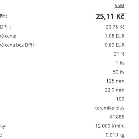
VSM
25,11 Kč
PH:
 DPH:
20,75 Kč
ná cena:
1,08 EUR
ná cena bez DPH:
0,89 EUR
21 %
1 ks
50 ks
125 mm
22,0 mm
100
keramika plus
XF 885
ky:
12 000 l/min.
:
0.019 kg