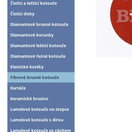
Čistící a leštící kotouče
Čistící disky
Diamantové brusné kotouče
Diamantové korunky
Diamantové leštící kotouče
Diamantové řezné kotouče
Elastické kostky
Fíbrové brusné kotouče
Kartáče
Keramické brusivo
Lamelové kotouče na stopce
Lamelové kotouče s dírou
Lamelové kotouče se závitem