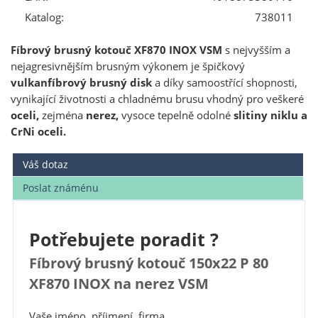
Katalog:
738011
Fíbrový brusný kotouč XF870 INOX VSM
s nejvyšším a
nejagresivnějším brusným výkonem je špičkový
vulkanfíbrový brusný disk
a díky samoostřící shopnosti,
vynikající životnosti a chladnému brusu vhodný pro veškeré
oceli,
zejména
nerez,
vysoce tepelně odolné
slitiny niklu a
CrNi oceli.
Váš dotaz
Poslat známénu
Potřebujete poradit ?
Fíbrový brusný kotouč 150x22 P 80
XF870 INOX na nerez VSM
Vaše jméno, příjmení, firma