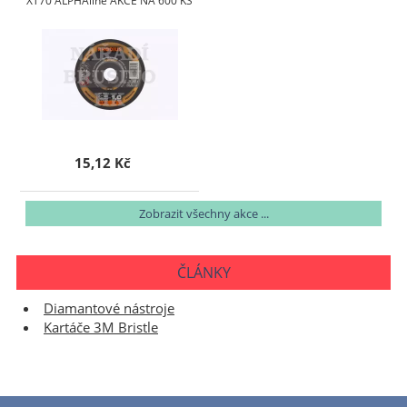
XT70 ALPHAline AKCE NA 600 KS
15,12 Kč
Zobrazit všechny akce ...
ČLÁNKY
Diamantové nástroje
Kartáče 3M Bristle