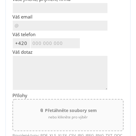
Váš email
Váš telefon
Váš dotaz
Přílohy
📎 Přetáhněte soubory sem
nebo klikněte pro výběr
Povolené typy: PDF, XLS, XLSX, CSV, JPG, JPEG, PNG, TXT, DOC,