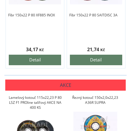
Fíbr 150x22 P 80 XF885 INOX
Fíbr 150x22 P 80 SAITDISC 3A
34,17
21,74
Kč
Kč
Detail
Detail
AKCE
Lamelový kotouč 115x22,23 P 80
Řezný kotouč 150x2,0x22,23
LSZ F1 PROline talířový AKCE NA
A36R SUPRA
400 KS