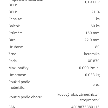
1,19 EUR
DPH:
DPH:
21 %
Cena za:
1 ks
Balení:
50 ks
Průměr:
150 mm
Díra:
22,0 mm
Hrubost:
80
Zrno:
keramika
Řada:
XF 870
Max. otáčky:
10 000 l/min.
Hmotnost:
0.033 kg
Použití podle
nerez
materiálu:
kovovýroba, zámečnictví,
Použití podle oboru:
strojírenství
EAN:
4018875380116