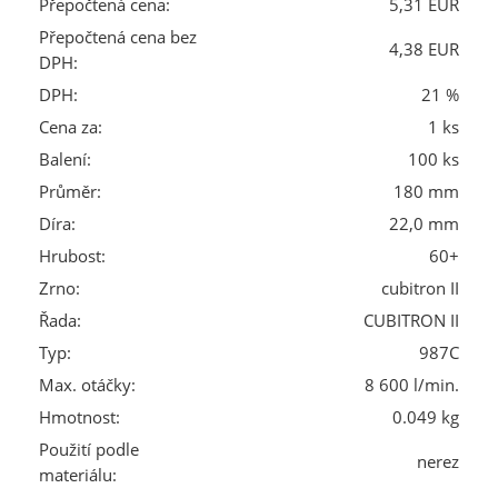
Přepočtená cena:
5,31 EUR
Přepočtená cena bez
4,38 EUR
DPH:
DPH:
21 %
Cena za:
1 ks
Balení:
100 ks
Průměr:
180 mm
Díra:
22,0 mm
Hrubost:
60+
Zrno:
cubitron II
Řada:
CUBITRON II
Typ:
987C
Max. otáčky:
8 600 l/min.
Hmotnost:
0.049 kg
Použití podle
nerez
materiálu: