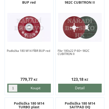
BUP red
982C CUBITRON II
Podložka 180 M14 FÍBR BUP red
Fíbr 180x22 P 60+ 982C
CUBITRON II
779,77
123,18
Kč
Kč
Detail
Podložka 180 M14
Podložka 180 M14
TURBO plast
SAITPAD DQ