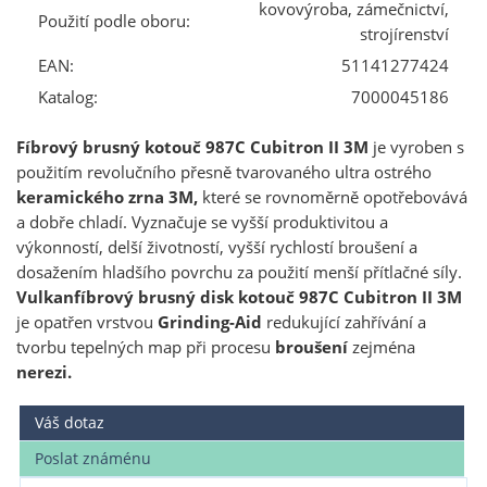
kovovýroba, zámečnictví,
Použití podle oboru:
strojírenství
EAN:
51141277424
Katalog:
7000045186
Fíbrový brusný kotouč 987C Cubitron II 3M
je vyroben s
použitím revolučního přesně tvarovaného ultra ostrého
keramického zrna 3M,
které se rovnoměrně opotřebovává
a dobře chladí. Vyznačuje se vyšší produktivitou a
výkonností, delší životností, vyšší rychlostí broušení a
dosažením hladšího povrchu za použití menší přítlačné síly.
Vulkanfíbrový brusný disk kotouč 987C Cubitron II 3M
je opatřen vrstvou
Grinding-Aid
redukující zahřívání a
tvorbu tepelných map při procesu
broušení
zejména
nerezi.
Váš dotaz
Poslat známénu