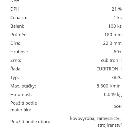
DPH:
DPH:
21 %
Cena za:
1 ks
Balení:
100 ks
Průměr:
180 mm
Díra:
22,0 mm
Hrubost:
60+
Zrno:
cubitron II
Řada:
CUBITRON II
Typ:
782C
Max. otáčky:
8 600 l/min.
Hmotnost:
0.049 kg
Použití podle
ocel
materiálu:
kovovýroba, zámečnictví,
Použití podle oboru:
strojírenství