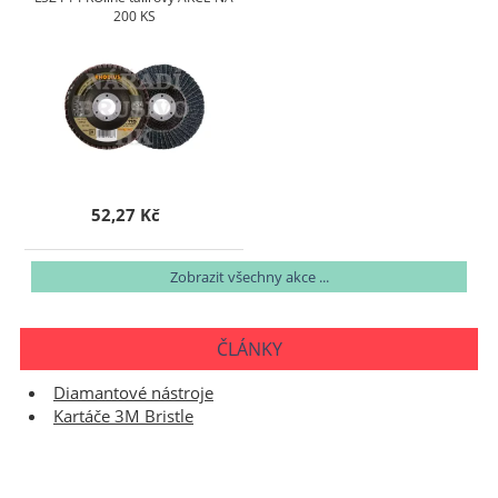
200 KS
52,27 Kč
Zobrazit všechny akce ...
ČLÁNKY
Diamantové nástroje
Kartáče 3M Bristle