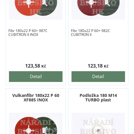
Fíbr 180x22 P 60+ 987C
Fíbr 180x22 P 60+ 982C
CUBITRON II INOX
CUBITRON II
123,58
123,18
Kč
Kč
Detail
Detail
Vulkanfíbr 180x22 P 60
Podložka 180 M14
XF885 INOX
TURBO plast