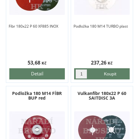
Fíbr 180x22 P 60 XF885 INOX
Podložka 180 M14 TURBO plast
53,68
237,26
Kč
Kč
Detail
Podložka 180 M14 FÍBR
Vulkanfíbr 180x22 P 60
BUP red
SAITDISC 3A