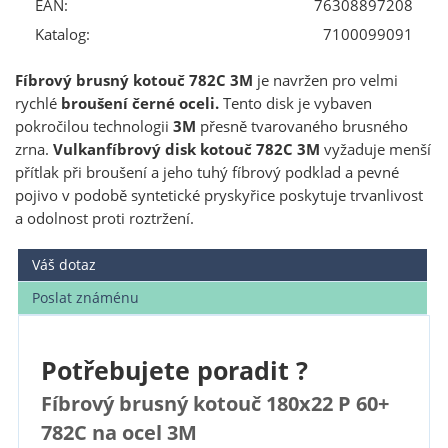
EAN:
76308897208
Katalog:
7100099091
Fíbrový brusný kotouč 782C 3M
je navržen pro velmi
rychlé
broušení černé oceli.
Tento disk je vybaven
pokročilou technologii
3M
přesně tvarovaného brusného
zrna.
Vulkanfíbrový disk kotouč 782C 3M
vyžaduje menší
přítlak při broušení a jeho tuhý fíbrový podklad a pevné
pojivo v podobě syntetické pryskyřice poskytuje trvanlivost
a odolnost proti roztržení.
Váš dotaz
Poslat známénu
Potřebujete poradit ?
Fíbrový brusný kotouč 180x22 P 60+
782C na ocel 3M