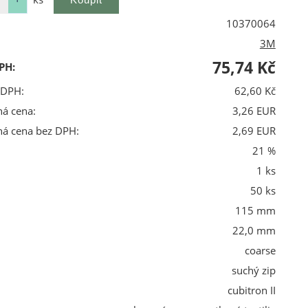
10370064
3M
75,74 Kč
PH:
 DPH:
62,60 Kč
ná cena:
3,26 EUR
ná cena bez DPH:
2,69 EUR
21 %
1 ks
50 ks
115 mm
22,0 mm
coarse
suchý zip
cubitron II