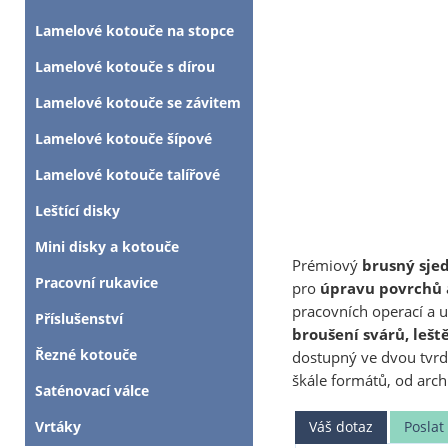
Lamelové kotouče na stopce
Lamelové kotouče s dírou
Lamelové kotouče se závitem
Lamelové kotouče šípové
Lamelové kotouče talířové
Leštící disky
Mini disky a kotouče
Prémiový
brusný sjed
Pracovní rukavice
pro
úpravu povrchů
pracovních operací a u
Příslušenství
broušení svárů, lešt
Řezné kotouče
dostupný ve dvou tvr
škále formátů, od arch
Saténovací válce
Váš dotaz
Posla
Vrtáky