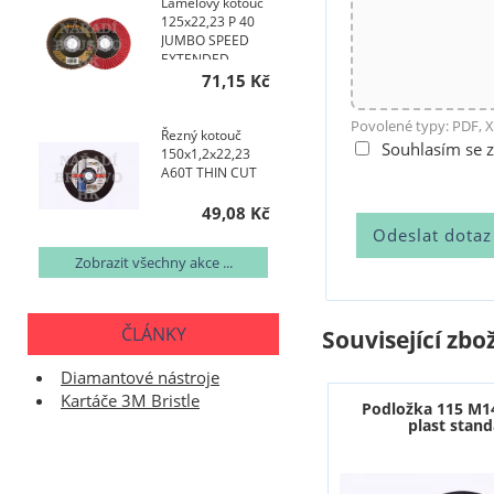
Lamelový kotouč
125x22,23 P 40
JUMBO SPEED
EXTENDED
TOPline talířový
71,15 Kč
AKCE NA 400 KS
Povolené typy: PDF, X
Řezný kotouč
Souhlasím se 
150x1,2x22,23
A60T THIN CUT
49,08 Kč
Zobrazit všechny akce ...
ČLÁNKY
Související zbož
Diamantové nástroje
Kartáče 3M Bristle
Podložka 115 M1
plast stand