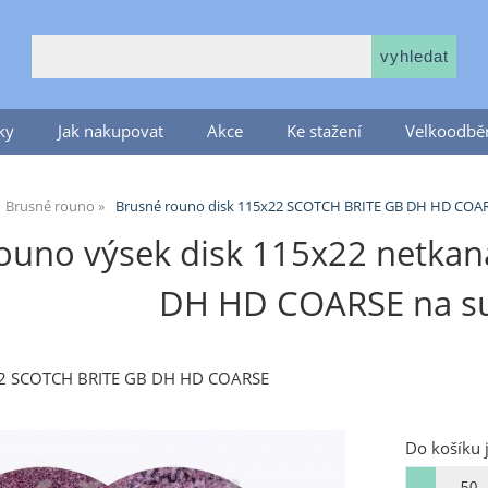
ky
Jak nakupovat
Akce
Ke stažení
Velkoodběr
Brusné rouno
Brusné rouno disk 115x22 SCOTCH BRITE GB DH HD COA
ouno výsek disk 115x22 netkan
DH HD COARSE na su
22 SCOTCH BRITE GB DH HD COARSE
Do košíku 