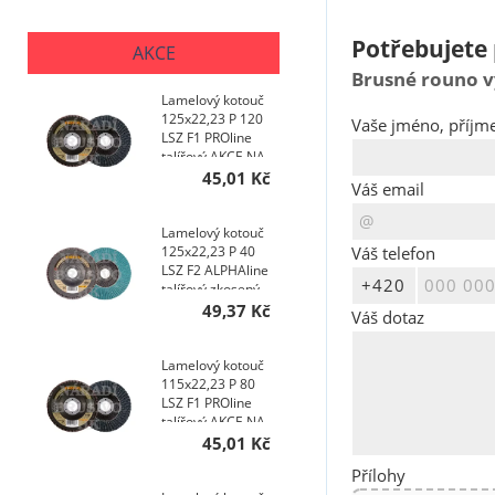
Potřebujete 
AKCE
Brusné rouno v
Lamelový kotouč
125x22,23 P 120
Vaše jméno, příjme
LSZ F1 PROline
talířový AKCE NA
400 KS
45,01 Kč
Váš email
Lamelový kotouč
Váš telefon
125x22,23 P 40
LSZ F2 ALPHAline
talířový zkosený
AKCE NA 200 KS
49,37 Kč
Váš dotaz
Lamelový kotouč
115x22,23 P 80
LSZ F1 PROline
talířový AKCE NA
200 KS
45,01 Kč
Přílohy