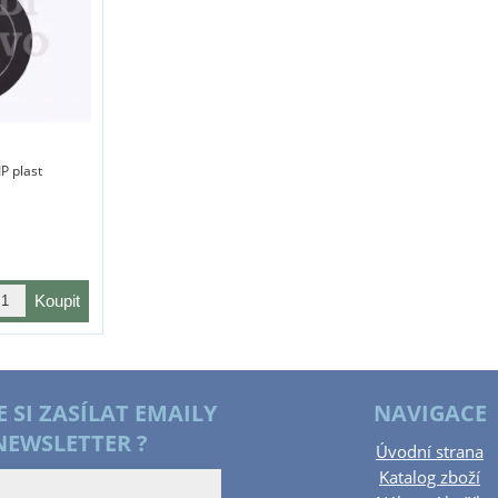
P plast
E SI ZASÍLAT EMAILY
NAVIGACE
NEWSLETTER ?
Úvodní strana
Katalog zboží