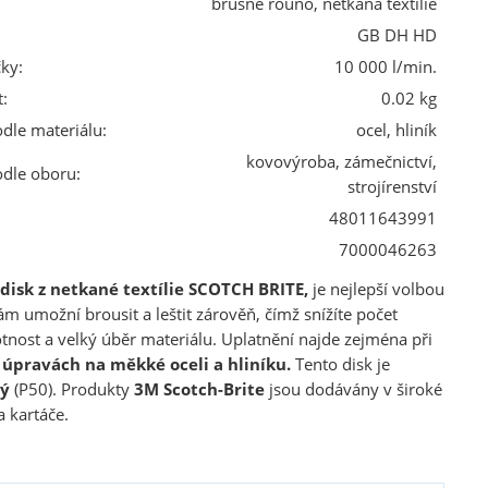
brusné rouno, netkaná textilie
GB DH HD
ky:
10 000 l/min.
:
0.02 kg
odle materiálu:
ocel, hliník
kovovýroba, zámečnictví,
odle oboru:
strojírenství
48011643991
7000046263
 disk z netkané textílie SCOTCH BRITE,
je nejlepší volbou
m umožní brousit a leštit zárověň, čímž snížíte počet
tnost a velký úběr materiálu. Uplatnění najde zejména při
h úpravách na měkké oceli a hliníku.
Tento disk je
rý
(P50). Produkty
3M Scotch-Brite
jsou dodávány v široké
a kartáče.