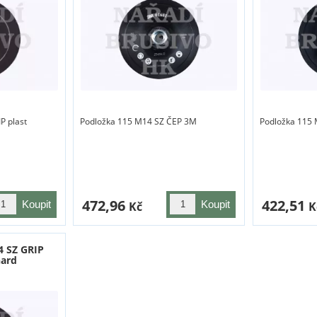
P plast
Podložka 115 M14 SZ ČEP 3M
Podložka 115 
472,96
422,51
Kč
K
4 SZ GRIP
hard