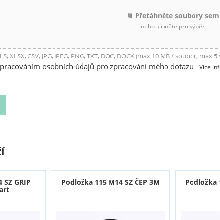
📎 Přetáhněte soubory sem
nebo klikněte pro výběr
LS, XLSX, CSV, JPG, JPEG, PNG, TXT, DOC, DOCX (max 10 MB / soubor, max 5
zpracováním osobních údajů pro zpracování mého dotazu
Více in
í
4 SZ GRIP
Podložka 115 M14 SZ ČEP 3M
Podložka 
art