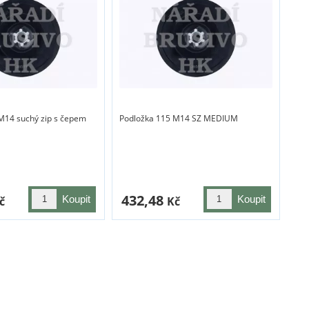
M14 suchý zip s čepem
Podložka 115 M14 SZ MEDIUM
432,48
č
Kč