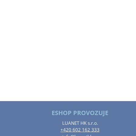
ESHOP PROVOZUJE
LUANET HK s.r.o.
+420 602 162 333