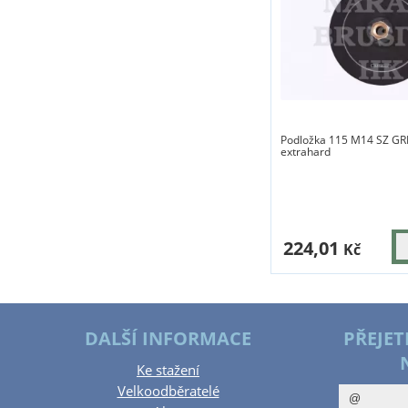
Podložka 115 M14 SZ GRI
extrahard
224,01
Kč
DALŠÍ INFORMACE
PŘEJET
Ke stažení
Velkoodběratelé