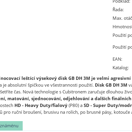
Podklad:
Řada:
Max. otáč
Hmotnost
Použití p
Použití p
EAN:
Katalog:
nocovací leštící výsekový disk GB DH 3M je velmi agresivní
a je absolutní špičkou ve všestrannosti použití.
Disk GB DH 3M
vá
šetříte čas. Nová technologie s Cubitronem zaručuje dlouhou živo
ění, matování, sjednocování, odjehlování a dalších finálníc
dostech
HD - Heavy Duty/fialový
(P80) a
SD - Super Duty/mod
ů pro ruční broušení, brusivu na rolích, po brusné pásy, kotouče 
t známénu