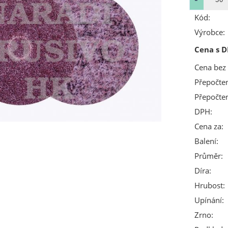
Kód:
Výrobce:
Cena s D
Cena bez
Přepočte
Přepočte
DPH:
Cena za:
Balení:
Průměr:
Díra:
Hrubost:
Upínání:
Zrno: