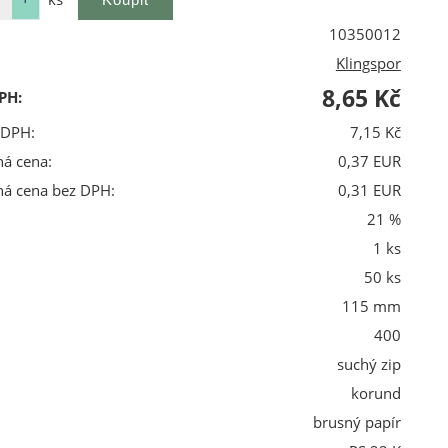
10350012
Klingspor
8,65 Kč
PH:
 DPH:
7,15 Kč
ná cena:
0,37 EUR
ná cena bez DPH:
0,31 EUR
21 %
1 ks
50 ks
115 mm
400
suchý zip
korund
brusný papír