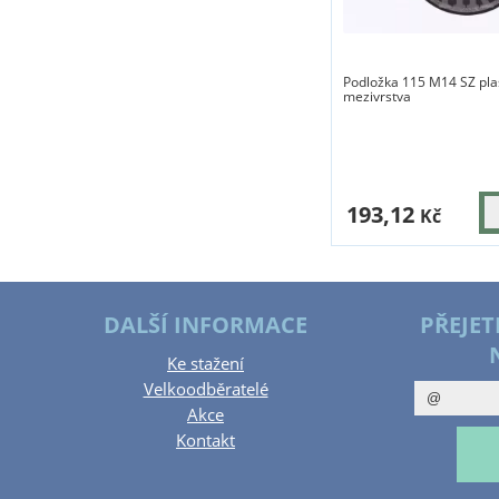
Podložka 115 M14 SZ pla
mezivrstva
193,12
Kč
DALŠÍ INFORMACE
PŘEJET
Ke stažení
Velkoodběratelé
Akce
Kontakt