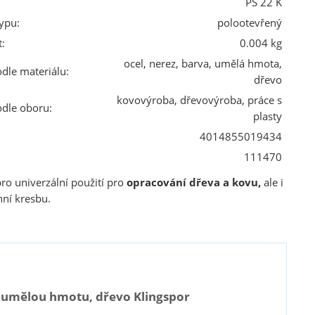
PS 22 K
ypu:
polootevřený
:
0.004 kg
ocel, nerez, barva, umělá hmota,
odle materiálu:
dřevo
kovovýroba, dřevovýroba, práce s
odle oboru:
plasty
4014855019434
111470
ro univerzální použití pro
opracování dřeva a kovu,
ale i
ní kresbu.
u, umělou hmotu, dřevo Klingspor