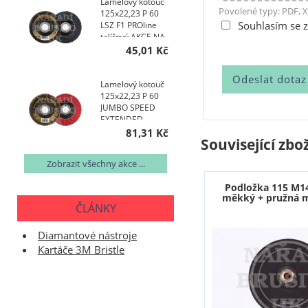
Lamelový kotouč
Povolené typy: PDF, X
125x22,23 P 60
Souhlasím se 
LSZ F1 PROline
talířový AKCE NA
400 KS
45,01 Kč
Lamelový kotouč
125x22,23 P 60
JUMBO SPEED
EXTENDED
TOPline talířový
81,31 Kč
Související zbož
AKCE NA 200 KS
Zobrazit všechny akce ...
Podložka 115 M14
měkký + pružná m
ČLÁNKY
Diamantové nástroje
Kartáče 3M Bristle