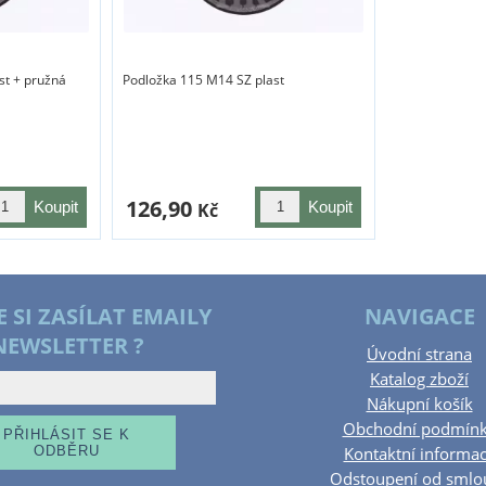
st + pružná
Podložka 115 M14 SZ plast
126,90
Kč
E SI ZASÍLAT EMAILY
NAVIGACE
NEWSLETTER ?
Úvodní strana
Katalog zboží
Nákupní košík
Obchodní podmín
Kontaktní informa
Odstoupení od smlo