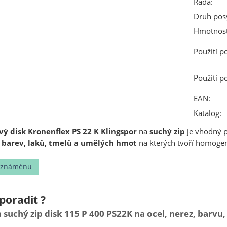
Řada:
Druh pos
Hmotnost
Použití p
Použití p
EAN:
Katalog:
ý disk Kronenflex PS 22 K Klingspor
na
suchý zip
je vhodný p
o
barev, laků, tmelů a umělých hmot
na kterých tvoří homogen
t známénu
poradit ?
 suchý zip disk 115 P 400 PS22K na ocel, nerez, barv