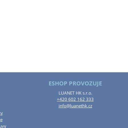
ESHOP PROVOZUJE
LUANET HK s.r.o.
+420 602 162 333
info@luanethk.cz
ky
ce
uvy