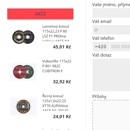
Vaše jméno, příjme
AKCE
Váš email
Lamelový kotouč
115x22,23 P 80
LSZ F1 PROline
Váš telefon
talířový AKCE NA
200 KS
45,01 Kč
Váš dotaz
Vulkanfíbr 115x22
P 80+ 982C
CUBITRON II
32,92 Kč
Přílohy
Řezný kotouč
125x1,0x22,23
XT70 ALPHAline
AKCE NA 200 KS
24,01 Kč