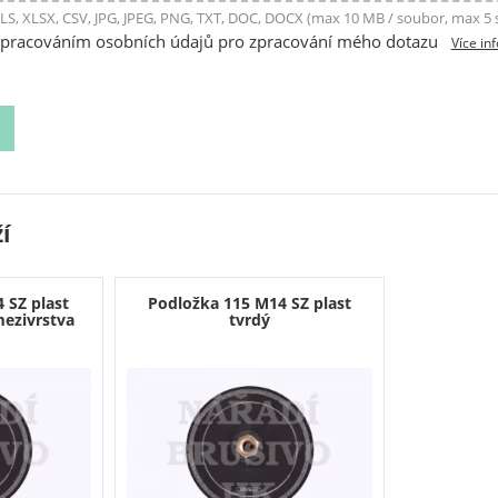
LS, XLSX, CSV, JPG, JPEG, PNG, TXT, DOC, DOCX (max 10 MB / soubor, max 5
zpracováním osobních údajů pro zpracování mého dotazu
Více in
í
 SZ plast
Podložka 115 M14 SZ plast
ezivrstva
tvrdý