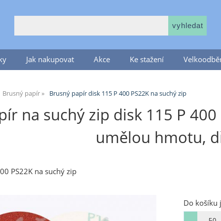
ky
Jak nakupovat
Akce
Ke stažení
Velkoodběr
Brusný papír
Brusný papír disk 115 P 400 PS22K na suchý zip
ír na suchý zip disk 115 P 400 
umělou hmotu, d
400 PS22K na suchý zip
Do košíku 