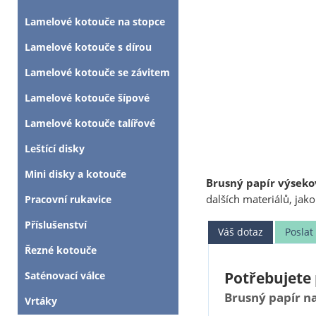
Lamelové kotouče na stopce
Lamelové kotouče s dírou
Lamelové kotouče se závitem
Lamelové kotouče šípové
Lamelové kotouče talířové
Leštící disky
Mini disky a kotouče
Brusný papír výsekov
dalších materiálů, jak
Pracovní rukavice
Příslušenství
Váš dotaz
Posla
Řezné kotouče
Potřebujete 
Saténovací válce
Brusný papír na
Vrtáky