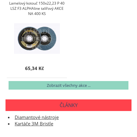
Lamelový kotouč 150x22,23 P 40
LSZ F3 ALPHAline talířový AKCE
NA 400 KS
65,34 Kč
Zobrazit všechny akce ...
ČLÁNKY
Diamantové nástroje
Kartáče 3M Bristle