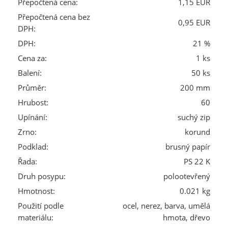
Přepočtená cena:
1,15 EUR
Přepočtená cena bez
0,95 EUR
DPH:
DPH:
21 %
Cena za:
1 ks
Balení:
50 ks
Průměr:
200 mm
Hrubost:
60
Upínání:
suchý zip
Zrno:
korund
Podklad:
brusný papír
Řada:
PS 22 K
Druh posypu:
polootevřený
Hmotnost:
0.021 kg
Použití podle
ocel, nerez, barva, umělá
materiálu:
hmota, dřevo