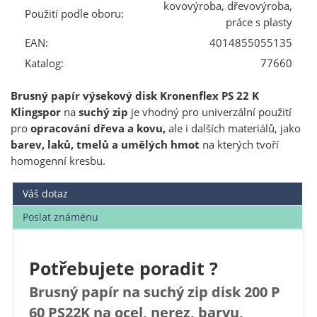
kovovýroba, dřevovýroba,
Použití podle oboru:
práce s plasty
EAN:
4014855055135
Katalog:
77660
Brusný papír výsekový disk Kronenflex PS 22 K
Klingspor
na
suchý zip
je vhodný pro univerzální použití
pro
opracování dřeva a kovu,
ale i dalších materiálů, jako
barev, laků, tmelů a umělých hmot
na kterých tvoří
homogenní kresbu.
Váš dotaz
Poslat známénu
Potřebujete poradit ?
Brusný papír na suchý zip disk 200 P
60 PS22K na ocel, nerez, barvu,