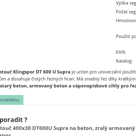
Výška se
Počet se
Hmotnost
Použití p
EAN:
Katalog:
touč Klingspor DT 600 U Supra
je určen pro univerzální použi
ům a dosahuje čistých řezných hran. Má snadný řez díky krát
, starý beton, armovaný beton a vápenopískové cihly pro řez
t známénu
poradit ?
ouč 400x30 DT600U Supra na beton, zralý armovaný 
gspor