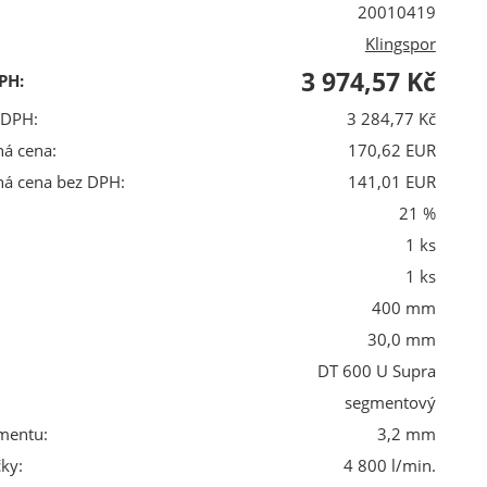
20010419
Klingspor
3 974,57 Kč
PH:
 DPH:
3 284,77 Kč
ná cena:
170,62 EUR
ná cena bez DPH:
141,01 EUR
21 %
1 ks
1 ks
400 mm
30,0 mm
DT 600 U Supra
segmentový
mentu:
3,2 mm
ky:
4 800 l/min.