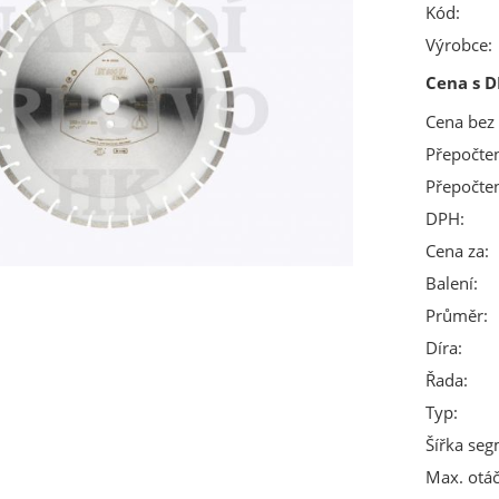
Kód:
Výrobce:
Cena s D
Cena bez
Přepočte
Přepočte
DPH:
Cena za:
Balení:
Průměr:
Díra:
Řada:
Typ:
Šířka seg
Max. otáč