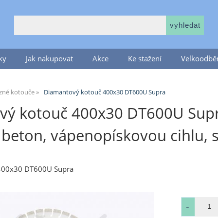
ky
Jak nakupovat
Akce
Ke stažení
Velkoodběr
zné kotouče
Diamantový kotouč 400x30 DT600U Supra
vý kotouč 400x30 DT600U Supra
beton, vápenopískovou cihlu, 
400x30 DT600U Supra