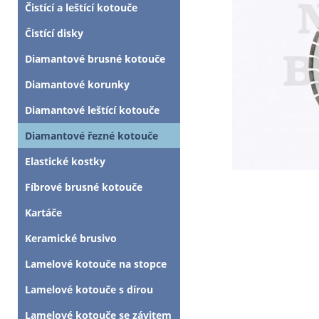
Čistící a leštící kotouče
Čistící disky
Diamantové brusné kotouče
Diamantové korunky
Diamantové leštící kotouče
Diamantové řezné kotouče
Elastické kostky
Fíbrové brusné kotouče
Kartáče
Keramické brusivo
Lamelové kotouče na stopce
Lamelové kotouče s dírou
Lamelové kotouče se závitem