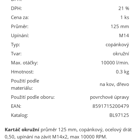
DPH:
21 %
Cena za:
1 ks
Průměr:
125 mm
Upínání:
M14
Typ:
copánkový
Tvar:
okružní
Max. otáčky:
10000 l/min.
Hmotnost:
0.3 kg
Použití podle
na kov, dřevo
materiálu:
Použití podle oboru:
povrchové úpravy
EAN:
8591715200479
Katalog:
BL97125
Kartáč okružní
průměr 125 mm, copánkový, ocelový drát
0,50, upínání na závit M14x2, max 10000 RPM.