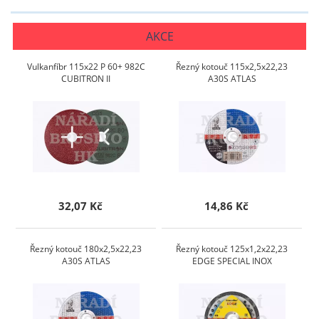
AKCE
Vulkanfíbr 115x22 P 60+ 982C
Řezný kotouč 115x2,5x22,23
CUBITRON II
A30S ATLAS
32,07 Kč
14,86 Kč
Řezný kotouč 180x2,5x22,23
Řezný kotouč 125x1,2x22,23
A30S ATLAS
EDGE SPECIAL INOX