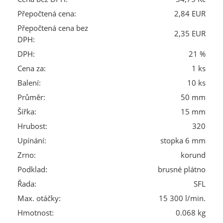
Přepočtená cena:
2,84 EUR
Přepočtená cena bez
2,35 EUR
DPH:
DPH:
21 %
Cena za:
1 ks
Balení:
10 ks
Průměr:
50 mm
Šířka:
15 mm
Hrubost:
320
Upínání:
stopka 6 mm
Zrno:
korund
Podklad:
brusné plátno
Řada:
SFL
Max. otáčky:
15 300 l/min.
Hmotnost:
0.068 kg