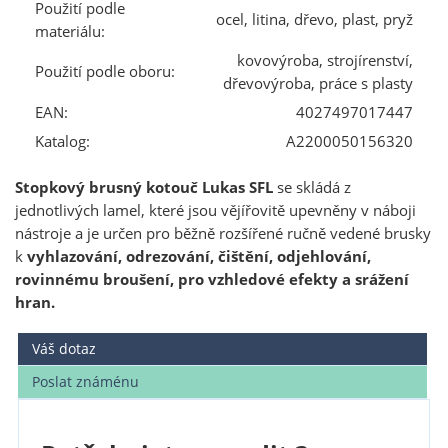
Použití podle
ocel, litina, dřevo, plast, pryž
materiálu:
kovovýroba, strojírenství,
Použití podle oboru:
dřevovýroba, práce s plasty
EAN:
4027497017447
Katalog:
A2200050156320
Stopkový brusný kotouč Lukas SFL
se skládá z
jednotlivých lamel, které jsou vějířovitě upevněny v náboji
nástroje a je určen pro běžně rozšířené ručně vedené brusky
k
vyhlazování, odrezování, čištění, odjehlování,
rovinnému broušení, pro vzhledové efekty a srážení
hran.
Váš dotaz
Poslat známénu