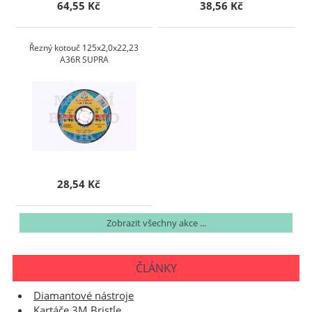
64,55 Kč
38,56 Kč
Řezný kotouč 125x2,0x22,23
A36R SUPRA
28,54 Kč
Zobrazit všechny akce ...
ČLÁNKY
Diamantové nástroje
Kartáče 3M Bristle