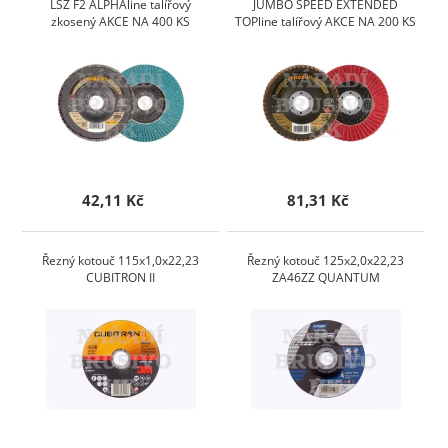
LSZ F2 ALPHAline talířový
JUMBO SPEED EXTENDED
zkosený AKCE NA 400 KS
TOPline talířový AKCE NA 200 KS
42,11 Kč
81,31 Kč
Řezný kotouč 115x1,0x22,23
Řezný kotouč 125x2,0x22,23
CUBITRON II
ZA46ZZ QUANTUM