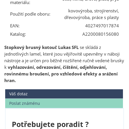
materiálu:
kovovýroba, strojírenství,
Použití podle oboru:
dřevovýroba, práce s plasty
EAN:
4027497017874
Katalog:
A2200080156080
Stopkový brusný kotouč Lukas SFL
se skládá z
jednotlivých lamel, které jsou vějířovitě upevněny v náboji
nástroje a je určen pro běžně rozšířené ručně vedené brusky
k
vyhlazování, odrezování, čištění, odjehlování,
rovinnému broušení, pro vzhledové efekty a srážení
hran.
Váš dotaz
Poslat známénu
Potřebujete poradit ?