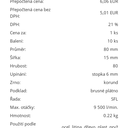
Přepočtená cena:
6,06 EUR
Přepočtená cena bez
5,01 EUR
DPH:
DPH:
21 %
Cena za:
1 ks
Balení:
10 ks
Průměr:
80 mm
Šířka:
15 mm
Hrubost:
80
Upínání:
stopka 6 mm
Zrno:
korund
Podklad:
brusné plátno
Řada:
SFL
Max. otáčky:
9 500 l/min.
Hmotnost:
0.22 kg
Použití podle
ocel, litina, dřevo, plast, pryž