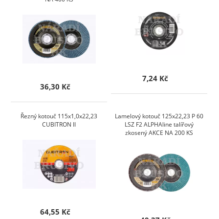
7,24 Kč
36,30 Kč
Řezný kotouč 115x1,0x22,23
Lamelový kotouč 125x22,23 P 60
CUBITRON II
LSZ F2 ALPHAline talířový
zkosený AKCE NA 200 KS
64,55 Kč