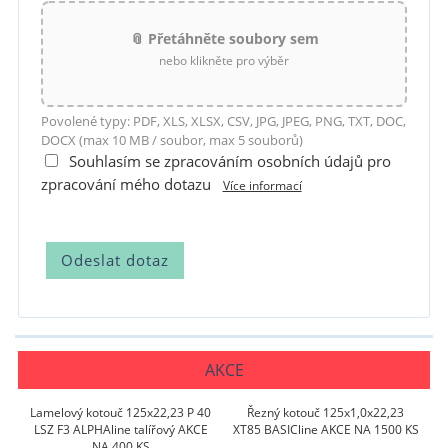
📎 Přetáhněte soubory sem
nebo klikněte pro výběr
Povolené typy: PDF, XLS, XLSX, CSV, JPG, JPEG, PNG, TXT, DOC,
DOCX (max 10 MB / soubor, max 5 souborů)
Souhlasím se zpracováním osobních údajů pro
zpracování mého dotazu
Více informací
AKCE
Lamelový kotouč 125x22,23 P 40
Řezný kotouč 125x1,0x22,23
LSZ F3 ALPHAline talířový AKCE
XT85 BASICline AKCE NA 1500 KS
NA 400 KS