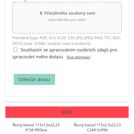
📎 Přetáhněte soubory sem
nebo klikněte pro výběr
Povolené typy: PDF, XLS, XLSX, CSV, JPG, JPEG, PNG, TXT, DOC,
DOCX (max 10 MB / soubor, max 5 souborů)
Souhlasím se zpracováním osobních údajů pro
zpracování mého dotazu
Více informací
AKCE
Řezný kotouč 115x1,0x22,23
Řezný kotouč 115x2,5x22,23
XT38 PROline
C24R SUPRA