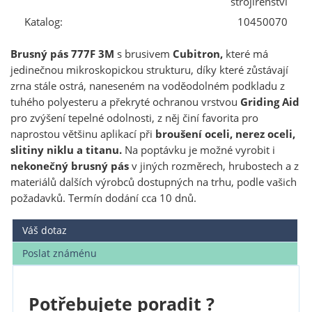
strojírenství
Katalog:
10450070
Brusný pás 777F 3M
s brusivem
Cubitron,
které má
jedinečnou mikroskopickou strukturu, díky které zůstávají
zrna stále ostrá, naneseném na voděodolném podkladu z
tuhého polyesteru a překryté ochranou vrstvou
Griding Aid
pro zvýšení tepelné odolnosti, z něj činí favorita pro
naprostou většinu aplikací při
broušení oceli, nerez oceli,
slitiny niklu a titanu.
Na poptávku je možné vyrobit i
nekonečný brusný pás
v jiných rozměrech, hrubostech a z
materiálů dalších výrobců dostupných na trhu, podle vašich
požadavků. Termín dodání cca 10 dnů.
Váš dotaz
Poslat známénu
Potřebujete poradit ?