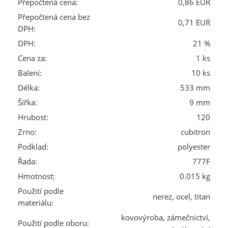
Přepočtená cena:
0,86 EUR
Přepočtená cena bez
0,71 EUR
DPH:
DPH:
21 %
Cena za:
1 ks
Balení:
10 ks
Délka:
533 mm
Šířka:
9 mm
Hrubost:
120
Zrno:
cubitron
Podklad:
polyester
Řada:
777F
Hmotnost:
0.015 kg
Použití podle
nerez, ocel, titan
materiálu:
kovovýroba, zámečnictví,
Použití podle oboru: