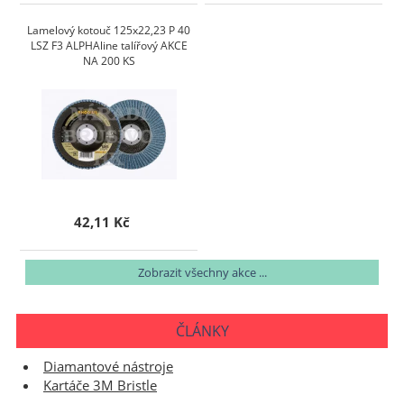
Lamelový kotouč 125x22,23 P 40
LSZ F3 ALPHAline talířový AKCE
NA 200 KS
42,11 Kč
Zobrazit všechny akce ...
ČLÁNKY
Diamantové nástroje
Kartáče 3M Bristle