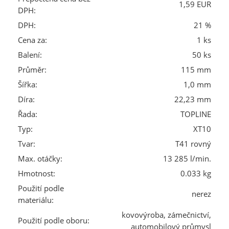
1,59 EUR
DPH:
DPH:
21 %
Cena za:
1 ks
Balení:
50 ks
Průměr:
115 mm
Šířka:
1,0 mm
Díra:
22,23 mm
Řada:
TOPLINE
Typ:
XT10
Tvar:
T41 rovný
Max. otáčky:
13 285 l/min.
Hmotnost:
0.033 kg
Použití podle
nerez
materiálu:
kovovýroba, zámečnictví,
Použití podle oboru:
automobilový průmysl