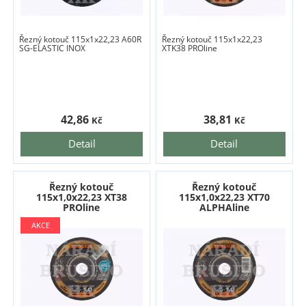
Řezný kotouč 115x1x22,23 A60R
Řezný kotouč 115x1x22,23
SG-ELASTIC INOX
XTK38 PROline
42,86
38,81
Kč
Kč
Detail
Detail
Řezný kotouč
Řezný kotouč
115x1,0x22,23 XT38
115x1,0x22,23 XT70
PROline
ALPHAline