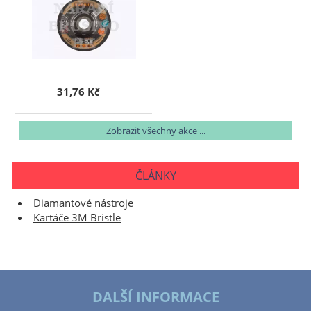
31,76 Kč
Zobrazit všechny akce ...
ČLÁNKY
Diamantové nástroje
Kartáče 3M Bristle
DALŠÍ INFORMACE