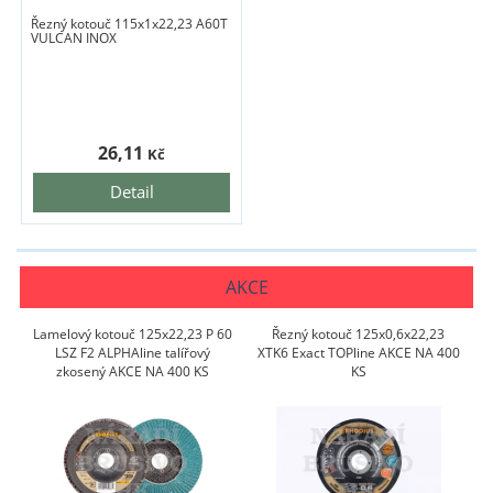
Řezný kotouč 115x1x22,23 A60T
VULCAN INOX
26,11
Kč
Detail
AKCE
Lamelový kotouč 125x22,23 P 60
Řezný kotouč 125x0,6x22,23
LSZ F2 ALPHAline talířový
XTK6 Exact TOPline AKCE NA 400
zkosený AKCE NA 400 KS
KS