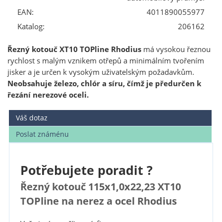
EAN:
4011890055977
Katalog:
206162
Řezný kotouč XT10 TOPline Rhodius
má vysokou řeznou
rychlost s malým vznikem otřepů a minimálním tvořením
jisker a je určen k vysokým uživatelským požadavkům.
Neobsahuje železo, chlór a síru, čímž je předurčen k
řezání nerezové oceli.
Váš dotaz
Poslat známénu
Potřebujete poradit ?
Řezný kotouč 115x1,0x22,23 XT10
TOPline na nerez a ocel Rhodius