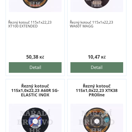
Řezný kotouč 115x1x22,23
Řezný kotouč 115x1x22,23
XT100 EXTENDED
WA60T MAGG
50,38
10,47
Kč
Kč
Detail
Detail
Řezný kotouč
Řezný kotouč
115x1,0x22,23 A60R SG-
115x1,0x22,23 XTK38
ELASTIC INOX
PROline