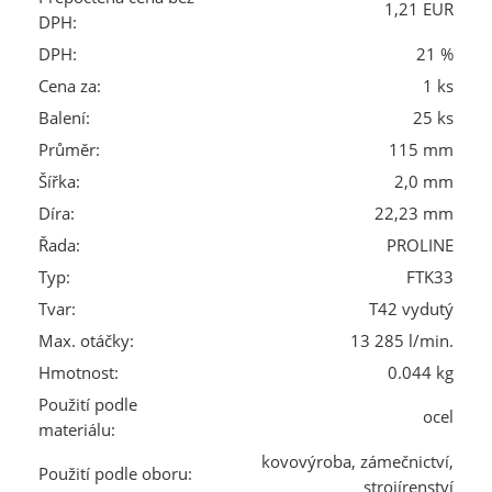
1,21 EUR
DPH:
DPH:
21 %
Cena za:
1 ks
Balení:
25 ks
Průměr:
115 mm
Šířka:
2,0 mm
Díra:
22,23 mm
Řada:
PROLINE
Typ:
FTK33
Tvar:
T42 vydutý
Max. otáčky:
13 285 l/min.
Hmotnost:
0.044 kg
Použití podle
ocel
materiálu:
kovovýroba, zámečnictví,
Použití podle oboru:
strojírenství