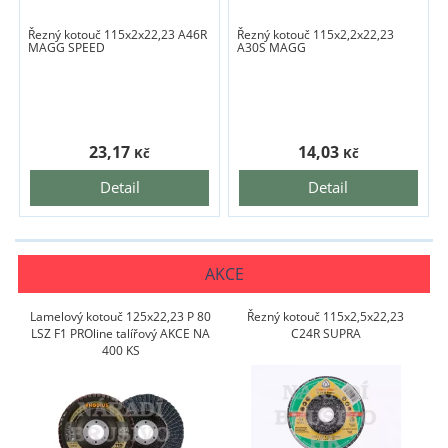
Řezný kotouč 115x2x22,23 A46R
Řezný kotouč 115x2,2x22,23
MAGG SPEED
A30S MAGG
23,17
14,03
Kč
Kč
Detail
Detail
AKCE
Lamelový kotouč 125x22,23 P 80
Řezný kotouč 115x2,5x22,23
LSZ F1 PROline talířový AKCE NA
C24R SUPRA
400 KS