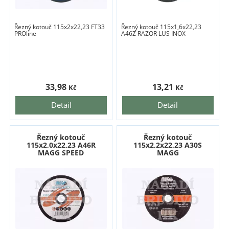
Řezný kotouč 115x2x22,23 FT33
Řezný kotouč 115x1,6x22,23
PROline
A46Z RAZOR LUS INOX
33,98
13,21
Kč
Kč
Detail
Detail
Řezný kotouč
Řezný kotouč
115x2,0x22,23 A46R
115x2,2x22,23 A30S
MAGG SPEED
MAGG