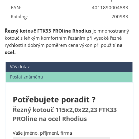
EAN:
4011890004883
Katalog:
200983
Řezný kotouč FTK33 PROline Rhodius
je mnohostranný
kotouč s lehkým komfortním řezáním při vysoké řezné
rychlosti s dobrým poměrem cena výkon při použití
na
ocel.
Váš dotaz
Poslat známénu
Potřebujete poradit ?
Řezný kotouč 115x2,0x22,23 FTK33
PROline na ocel Rhodius
Vaše jméno, příjmení, firma