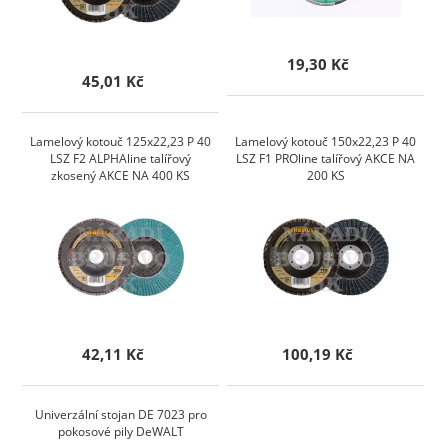
19,30 Kč
45,01 Kč
Lamelový kotouč 125x22,23 P 40
Lamelový kotouč 150x22,23 P 40
LSZ F2 ALPHAline talířový
LSZ F1 PROline talířový AKCE NA
zkosený AKCE NA 400 KS
200 KS
42,11 Kč
100,19 Kč
Univerzální stojan DE 7023 pro
pokosové pily DeWALT