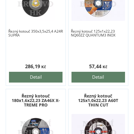
Řezný kotouč 350x3,5x25,4 A24R
Řezný kotouč 125x1x22,23
SUPRA
NQ60ZZ QUANTUM3 INOX
286,19
57,44
Kč
Kč
Detail
Detail
Řezný kotouč
Řezný kotouč
180x1,6x22,23 ZA46X X-
125x1,0x22,23 A60T
TREME PRO
THIN CUT