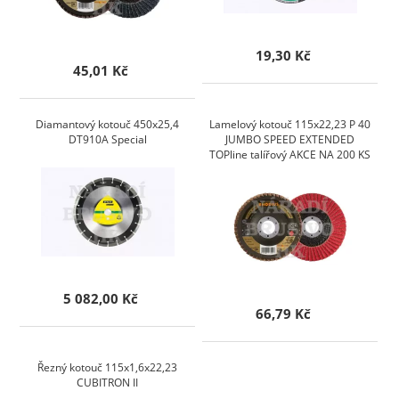
19,30 Kč
45,01 Kč
Diamantový kotouč 450x25,4
Lamelový kotouč 115x22,23 P 40
DT910A Special
JUMBO SPEED EXTENDED
TOPline talířový AKCE NA 200 KS
5 082,00 Kč
66,79 Kč
Řezný kotouč 115x1,6x22,23
CUBITRON II