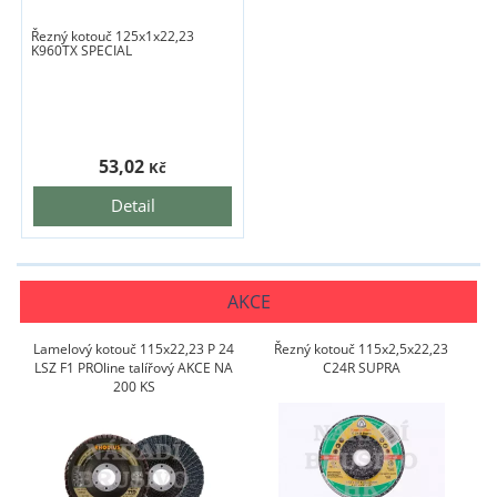
Řezný kotouč 125x1x22,23
K960TX SPECIAL
53,02
Kč
Detail
AKCE
Lamelový kotouč 115x22,23 P 24
Řezný kotouč 115x2,5x22,23
LSZ F1 PROline talířový AKCE NA
C24R SUPRA
200 KS