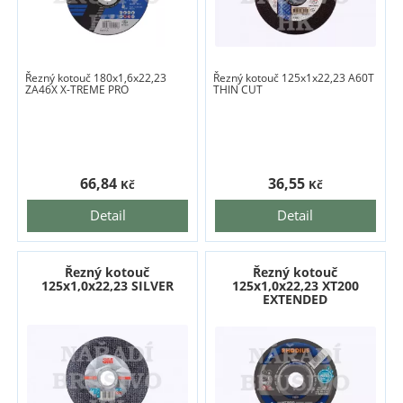
Řezný kotouč 180x1,6x22,23
Řezný kotouč 125x1x22,23 A60T
ZA46X X-TREME PRO
THIN CUT
66,84
36,55
Kč
Kč
Detail
Detail
Řezný kotouč
Řezný kotouč
125x1,0x22,23 SILVER
125x1,0x22,23 XT200
EXTENDED