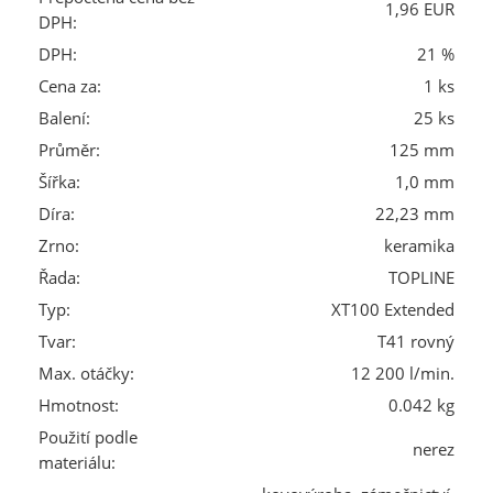
1,96 EUR
DPH:
DPH:
21 %
Cena za:
1 ks
Balení:
25 ks
Průměr:
125 mm
Šířka:
1,0 mm
Díra:
22,23 mm
Zrno:
keramika
Řada:
TOPLINE
Typ:
XT100 Extended
Tvar:
T41 rovný
Max. otáčky:
12 200 l/min.
Hmotnost:
0.042 kg
Použití podle
nerez
materiálu: