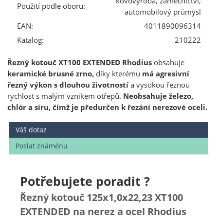
kovovýroba, zámečnictví,
Použití podle oboru:
automobilový průmysl
EAN:
4011890096314
Katalog:
210222
Řezný kotouč XT100 EXTENDED Rhodius
obsahuje
keramické brusné zrno,
díky kterému
má agresivní
řezný výkon s dlouhou životností
a vysokou řeznou
rychlost s malým vznikem otřepů.
Neobsahuje železo,
chlór a síru, čímž je předurčen k řezání nerezové oceli.
Váš dotaz
Poslat známénu
Potřebujete poradit ?
Řezný kotouč 125x1,0x22,23 XT100
EXTENDED na nerez a ocel Rhodius