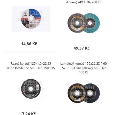
zkosený AKCE NA 200 KS
14,86 Kč
49,37 Kč
Řezný kotouč 125x1,0x22,23
Lamelový kotouč 150x22,23 P 60
XT85 BASICline AKCE NA 1500 KS
LSZ F1 PROline talířový AKCE NA
400 KS
7,24 Kč