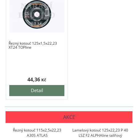
Řezný kotouč 125x1,5x22,23
XT24 TOPline
44,36
Kč
Detail
AKCE
Řezný kotouč 115x2,5x22,23
Lamelový kotouč 125x22,23 P 40
A30S ATLAS
LSZ F2 ALPHAline talířový