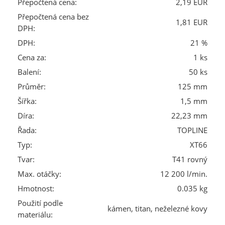
Přepočtená cena:
2,19 EUR
Přepočtená cena bez
1,81 EUR
DPH:
DPH:
21 %
Cena za:
1 ks
Balení:
50 ks
Průměr:
125 mm
Šířka:
1,5 mm
Díra:
22,23 mm
Řada:
TOPLINE
Typ:
XT66
Tvar:
T41 rovný
Max. otáčky:
12 200 l/min.
Hmotnost:
0.035 kg
Použití podle
kámen, titan, neželezné kovy
materiálu: