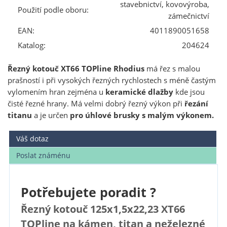
stavebnictví, kovovýroba,
Použití podle oboru:
zámečnictví
EAN:
4011890051658
Katalog:
204624
Řezný kotouč XT66 TOPline Rhodius
má řez s malou
prašností i při vysokých řezných rychlostech s méně častým
vylomením hran zejména u
keramické dlažby
kde jsou
čisté řezné hrany. Má velmi dobrý řezný výkon při
řezání
titanu
a je určen
pro úhlové brusky s malým výkonem.
Váš dotaz
Poslat známénu
Potřebujete poradit ?
Řezný kotouč 125x1,5x22,23 XT66
TOPline na kámen, titan a neželezné