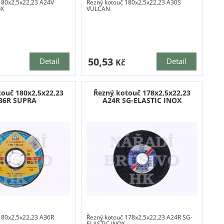
180x2,5x22,23 A24V
Řezný kotouč 180x2,5x22,23 A30S
OX
VULCAN
50,53
Detail
Detail
Kč
touč 180x2,5x22,23
Řezný kotouč 178x2,5x22,23
36R SUPRA
A24R SG-ELASTIC INOX
180x2,5x22,23 A36R
Řezný kotouč 178x2,5x22,23 A24R SG-
ELASTIC INOX