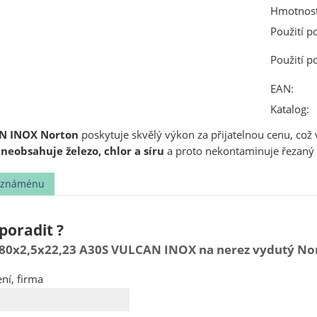
Hmotnost
Použití p
Použití p
EAN:
Katalog:
N INOX Norton
poskytuje skvělý výkon za přijatelnou cenu, což
,
neobsahuje železo, chlor a síru
a proto nekontaminuje řezaný 
t známénu
poradit ?
80x2,5x22,23 A30S VULCAN INOX na nerez vydutý No
ní, firma