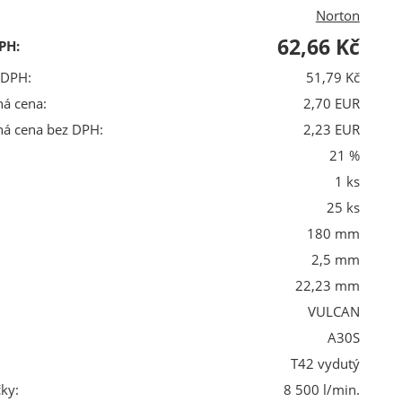
Norton
62,66 Kč
PH:
 DPH:
51,79 Kč
ná cena:
2,70 EUR
ná cena bez DPH:
2,23 EUR
21 %
1 ks
25 ks
180 mm
2,5 mm
22,23 mm
VULCAN
A30S
T42 vydutý
ky:
8 500 l/min.