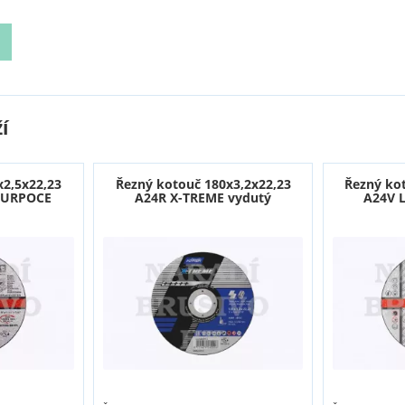
í
x2,5x22,23
Řezný kotouč 180x3,2x22,23
Řezný ko
PURPOCE
A24R X-TREME vydutý
A24V 