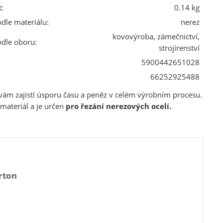
:
0.14 kg
odle materiálu:
nerez
kovovýroba, zámečnictví,
odle oboru:
strojírenství
5900442651028
66252925488
 vám zajistí úsporu času a peněz v celém výrobním procesu.
materiál a je určen
pro řezání nerezových ocelí.
rton