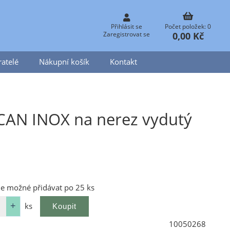
Přihlásit se
Počet položek: 0
0,00 Kč
Zaregistrovat se
atelé
Nákupní košík
Kontakt
CAN INOX na nerez vydutý
je možné přidávat po 25 ks
ks
10050268