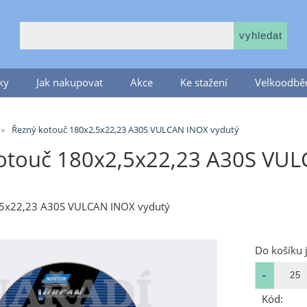
ky
Jak nakupovat
Akce
Ke stažení
Velkoodběr
Řezný kotouč 180x2,5x22,23 A30S VULCAN INOX vydutý
otouč 180x2,5x22,23 A30S VUL
,5x22,23 A30S VULCAN INOX vydutý
Do košíku 
Kód: