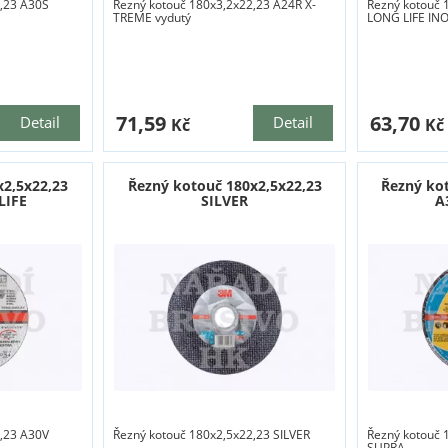
,23 A30S
Řezný kotouč 180x3,2x22,23 A24R X-
Řezný kotouč 
TREME vydutý
LONG LIFE IN
71,59
63,70
Detail
Detail
Kč
Kč
x2,5x22,23
Řezný kotouč 180x2,5x22,23
Řezný ko
LIFE
SILVER
A
,23 A30V
Řezný kotouč 180x2,5x22,23 SILVER
Řezný kotouč 
SUPRA