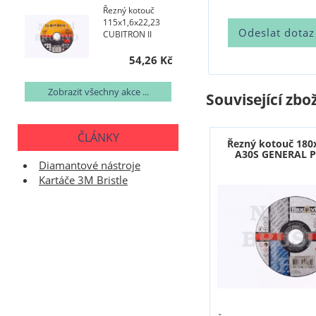
Řezný kotouč
115x1,6x22,23
CUBITRON II
54,26 Kč
Zobrazit všechny akce ...
Související zbož
ČLÁNKY
Řezný kotouč 180
A30S GENERAL 
Diamantové nástroje
Kartáče 3M Bristle