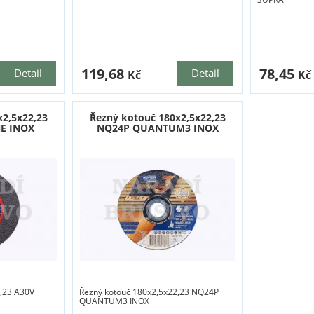
119,68
78,45
Detail
Detail
Kč
Kč
x2,5x22,23
Řezný kotouč 180x2,5x22,23
E INOX
NQ24P QUANTUM3 INOX
,23 A30V
Řezný kotouč 180x2,5x22,23 NQ24P
QUANTUM3 INOX