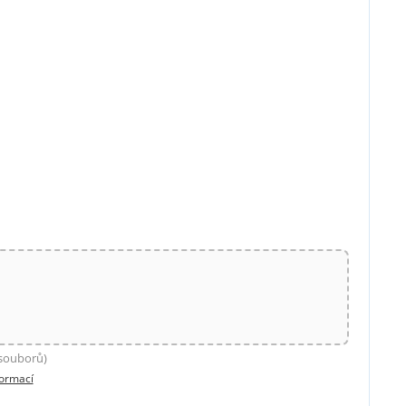
 souborů)
formací