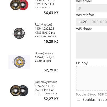
Váš email
JUMBO SPEED
EXTENDED
TOPline talířový
56,63 Kč
Váš telefon
AKCE NA 400 KS
Řezný kotouč
Váš dotaz
115x1,0x22,23
XT85 BASICline
AKCE NA 500 KS
10,29 Kč
Brusný kotouč
125x4,0x22,23
A24R SUPRA
Přílohy
52,79 Kč
Lamelový kotouč
125x22,23 P 60
LSZ F1 PROline
talířový AKCE NA
Povolené typy: PDF, X
200 KS
52,27 Kč
Souhlasím se 