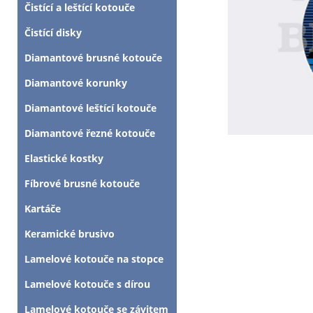
Čistící a leštící kotouče
Čistící disky
Diamantové brusné kotouče
Diamantové korunky
Diamantové leštící kotouče
Diamantové řezné kotouče
Elastické kostky
Fíbrové brusné kotouče
Kartáče
Keramické brusivo
Lamelové kotouče na stopce
Lamelové kotouče s dírou
Lamelové kotouče se závitem