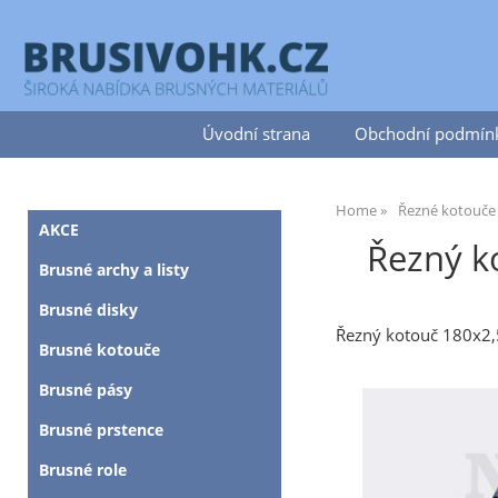
Úvodní strana
Obchodní podmín
Home
Řezné kotouče
AKCE
Řezný k
Brusné archy a listy
Brusné disky
Řezný kotouč 180x2
Brusné kotouče
Brusné pásy
Brusné prstence
Brusné role