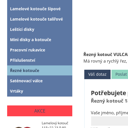
Lamelové kotouče šípové
Lamelové kotouče talířové
Leštící disky
Mini disky a kotouče
Pracovní rukavice
Řezný kotouč VULCA
Příslušenství
Má rovný a rychlý řez
Řezné kotouče
Váš dotaz
Posla
Saténovací válce
Vrtáky
Potřebujete 
Řezný kotouč 1
AKCE
Vaše jméno, příjme
Lamelový kotouč
115x22,23 P 80