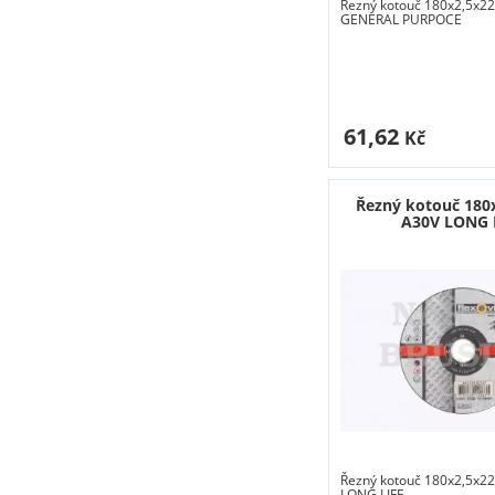
Řezný kotouč 180x2,5x22
GENERAL PURPOCE
61,62
Kč
Řezný kotouč 180
A30V LONG 
Řezný kotouč 180x2,5x22
LONG LIFE