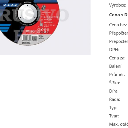
Výrobce:
Cena s D
Cena bez
Přepočte
Přepočte
DPH:
Cena za:
Balení:
Průměr:
Šířka:
Díra:
Řada:
Typ:
Tvar:
Max. otáč