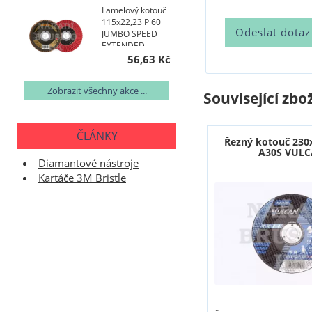
Lamelový kotouč
115x22,23 P 60
JUMBO SPEED
EXTENDED
TOPline talířový
56,63 Kč
AKCE NA 400 KS
Zobrazit všechny akce ...
Související zbož
ČLÁNKY
Řezný kotouč 230
A30S VUL
Diamantové nástroje
Kartáče 3M Bristle