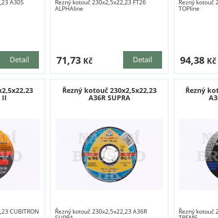
,23 A30S
Řezný kotouč 230x2,5x22,23 FT26
Řezný kotouč 
ALPHAline
TOPline
71,73
94,38
Detail
Detail
Kč
Kč
x2,5x22,23
Řezný kotouč 230x2,5x22,23
Řezný ko
II
A36R SUPRA
A3
2,23 CUBITRON
Řezný kotouč 230x2,5x22,23 A36R
Řezný kotouč 
SUPRA
TREME