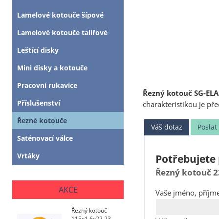
Lamelové kotouče šípové
Lamelové kotouče talířové
Leštící disky
Mini disky a kotouče
Pracovní rukavice
Řezný kotouč SG-ELAS
Příslušenství
charakteristikou je p
Řezné kotouče
Váš dotaz
Posla
Saténovací válce
Vrtáky
Potřebujete 
Řezný kotouč 2
AKCE
Vaše jméno, příjme
Řezný kotouč
115x1,6x22,23