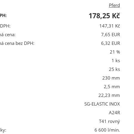
Pferd
178,25 Kč
PH:
 DPH:
147,31 Kč
ná cena:
7,65 EUR
ná cena bez DPH:
6,32 EUR
21 %
1 ks
25 ks
230 mm
2,5 mm
22,23 mm
SG-ELASTIC INOX
A24R
T41 rovný
ky:
6 600 l/min.