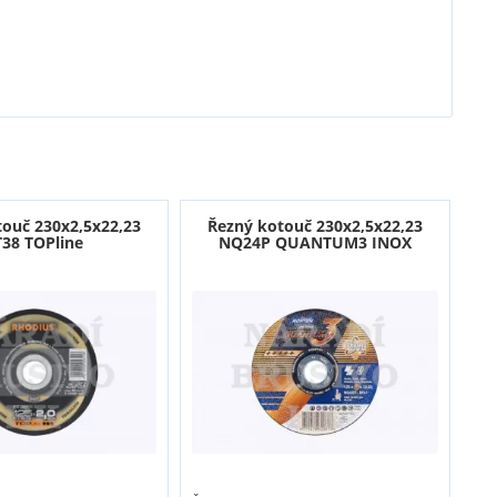
touč 230x2,5x22,23
Řezný kotouč 230x2,5x22,23
T38 TOPline
NQ24P QUANTUM3 INOX