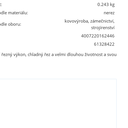
:
0.243 kg
odle materiálu:
nerez
kovovýroba, zámečnictví,
odle oboru:
strojírenství
4007220162446
61328422
 řezný výkon, chladný řez a velmi dlouhou životnost a svou