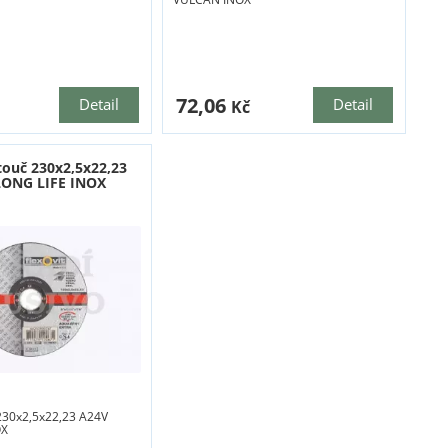
72,06
Detail
Detail
Kč
touč 230x2,5x22,23
LONG LIFE INOX
230x2,5x22,23 A24V
OX