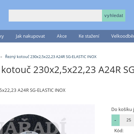
ky
Jak nakupovat
Akce
Ke stažení
Velkoodběr
Řezný kotouč 230x2,5x22,23 A24R SG-ELASTIC INOX
 kotouč 230x2,5x22,23 A24R SG
,5x22,23 A24R SG-ELASTIC INOX
Do košíku 
Kód: