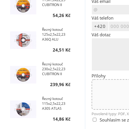
Váš email
CUBITRON II
54,26 Kč
Váš telefon
Řezný kotouč
Váš dotaz
125x2,5x22,23
A36Q ALU
24,51 Kč
Řezný kotouč
230x2,5x22,23
CUBITRON II
Přílohy
239,96 Kč
Řezný kotouč
115x2,5x22,23
A30S ATLAS
Povolené typy: PDF, X
14,86 Kč
Souhlasím se 