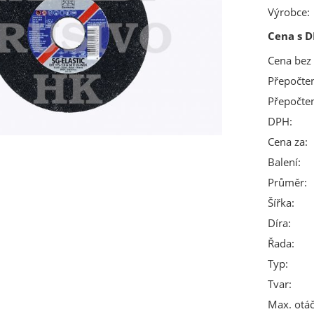
Výrobce:
Cena s D
Cena bez
Přepočte
Přepočte
DPH:
Cena za:
Balení:
Průměr:
Šířka:
Díra:
Řada:
Typ:
Tvar:
Max. otáč