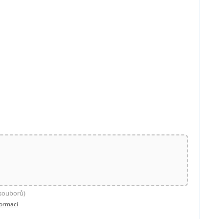
 souborů)
formací