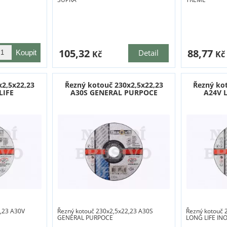
105,32
88,77
Detail
Kč
Kč
x2,5x22,23
Řezný kotouč 230x2,5x22,23
Řezný ko
LIFE
A30S GENERAL PURPOCE
A24V 
,23 A30V
Řezný kotouč 230x2,5x22,23 A30S
Řezný kotouč 
GENERAL PURPOCE
LONG LIFE IN