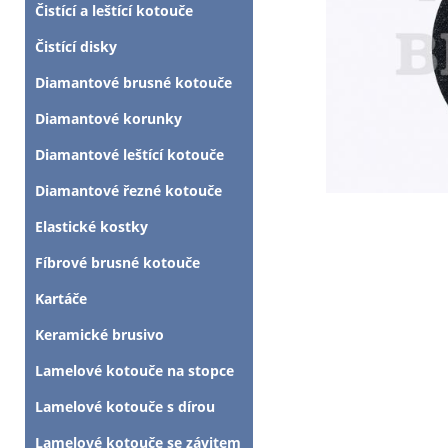
Čistící a leštící kotouče
Čistící disky
Diamantové brusné kotouče
Diamantové korunky
Diamantové leštící kotouče
Diamantové řezné kotouče
Elastické kostky
Fíbrové brusné kotouče
Kartáče
Keramické brusivo
Lamelové kotouče na stopce
Lamelové kotouče s dírou
Lamelové kotouče se závitem