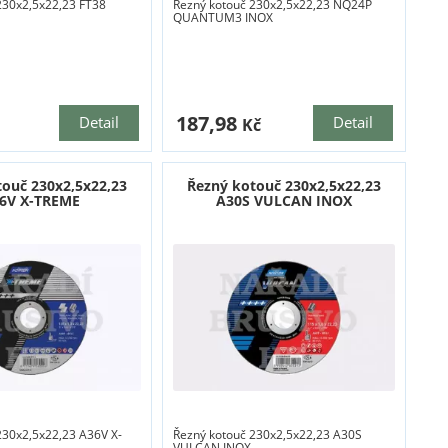
230x2,5x22,23 FT38
Řezný kotouč 230x2,5x22,23 NQ24P
QUANTUM3 INOX
187,98
Detail
Detail
Kč
touč 230x2,5x22,23
Řezný kotouč 230x2,5x22,23
6V X-TREME
A30S VULCAN INOX
230x2,5x22,23 A36V X-
Řezný kotouč 230x2,5x22,23 A30S
VULCAN INOX