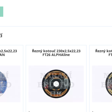
í
x2,5x22,23
Řezný kotouč 230x2,5x22,23
Řezný ko
CAN
FT26 ALPHAline
F