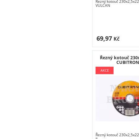
Řezný kotouč 230x2,5x22
VULCAN
69,97
Kč
Řezný kotouč 230
CUBITRON 
Řezný kotouč 230x2,5x2
II