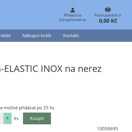
Přihlásit se
Počet položek: 0
0,00 Kč
Zaregistrovat se
atelé
Nákupní košík
Kontakt
-ELASTIC INOX na nerez
je možné přidávat po 25 ks
ks
10050695