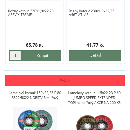
Řezný kotouč 230x1,9x22,23
Řezný kotouč 230x1,9x22,23
A36V X-TREME
A46T ATLAS
65,78
41,77
Kč
Kč
Detail
AKCE
Lamelový kotouč 150x22,23 P 80
Lamelový kotouč 115x22,23 P 60
R822/RX22 NORSTAR talířový
JUMBO SPEED EXTENDED
TOPline talířový AKCE NA 200 KS