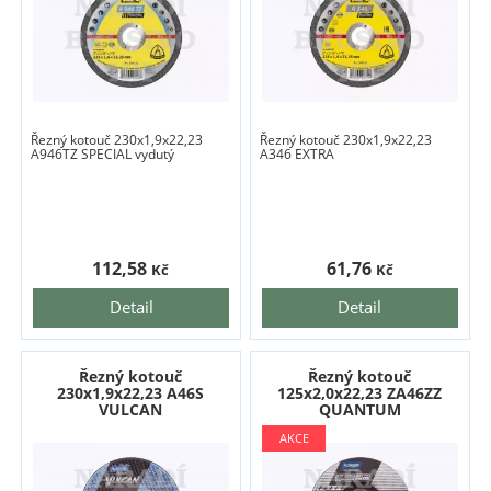
Řezný kotouč 230x1,9x22,23
Řezný kotouč 230x1,9x22,23
A946TZ SPECIAL vydutý
A346 EXTRA
112,58
61,76
Kč
Kč
Detail
Detail
Řezný kotouč
Řezný kotouč
230x1,9x22,23 A46S
125x2,0x22,23 ZA46ZZ
VULCAN
QUANTUM