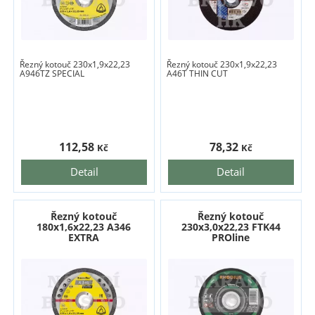
Řezný kotouč 230x1,9x22,23
Řezný kotouč 230x1,9x22,23
A946TZ SPECIAL
A46T THIN CUT
112,58
78,32
Kč
Kč
Detail
Detail
Řezný kotouč
Řezný kotouč
180x1,6x22,23 A346
230x3,0x22,23 FTK44
EXTRA
PROline