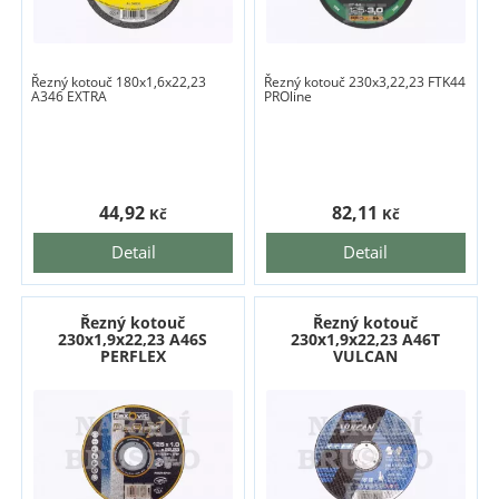
Řezný kotouč 180x1,6x22,23
Řezný kotouč 230x3,22,23 FTK44
A346 EXTRA
PROline
44,92
82,11
Kč
Kč
Detail
Detail
Řezný kotouč
Řezný kotouč
230x1,9x22,23 A46S
230x1,9x22,23 A46T
PERFLEX
VULCAN