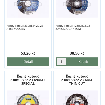
Řezný kotouč 230x1,9x22,23
Řezný kotouč 125x2x22,23
A46S VULCAN
ZA46ZZ QUANTUM
53,26
38,56
Kč
Kč
Detail
Řezný kotouč
Řezný kotouč
230x1,9x22,23 A946TZ
230x1,9x22,23 A46T
SPECIAL
THIN CUT