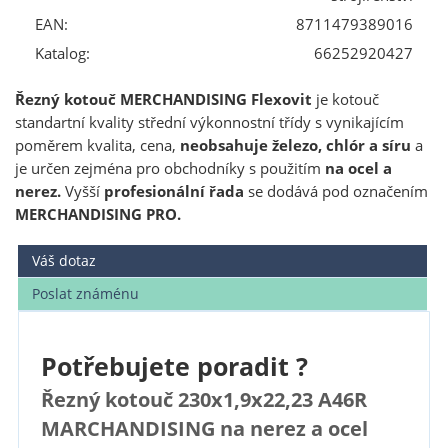
EAN:
8711479389016
Katalog:
66252920427
Řezný kotouč MERCHANDISING Flexovit
je kotouč
standartní kvality střední výkonnostní třídy s vynikajícím
poměrem kvalita, cena,
neobsahuje železo, chlór a síru
a
je určen zejména pro obchodníky s použitím
na ocel a
nerez.
Vyšší
profesionální řada
se dodává pod označením
MERCHANDISING PRO.
Váš dotaz
Poslat známénu
Potřebujete poradit ?
Řezný kotouč 230x1,9x22,23 A46R
MARCHANDISING na nerez a ocel