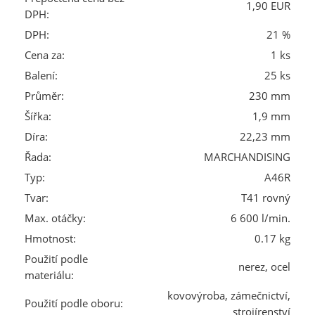
1,90 EUR
DPH:
DPH:
21 %
Cena za:
1 ks
Balení:
25 ks
Průměr:
230 mm
Šířka:
1,9 mm
Díra:
22,23 mm
Řada:
MARCHANDISING
Typ:
A46R
Tvar:
T41 rovný
Max. otáčky:
6 600 l/min.
Hmotnost:
0.17 kg
Použití podle
nerez, ocel
materiálu:
kovovýroba, zámečnictví,
Použití podle oboru:
strojírenství