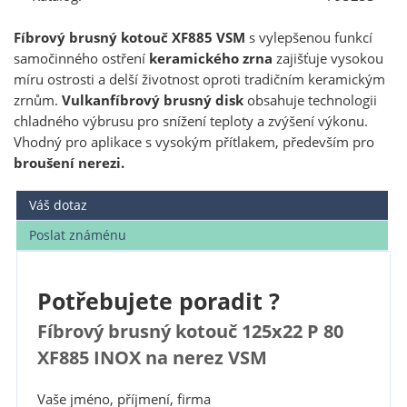
Fíbrový brusný kotouč XF885 VSM
s vylepšenou funkcí
samočinného ostření
keramického zrna
zajišťuje vysokou
míru ostrosti a delší životnost oproti tradičním keramickým
zrnům.
Vulkanfíbrový brusný disk
obsahuje technologii
chladného výbrusu pro snížení teploty a zvýšení výkonu.
Vhodný pro aplikace s vysokým přítlakem, především pro
broušení nerezi.
Váš dotaz
Poslat známénu
Potřebujete poradit ?
Fíbrový brusný kotouč 125x22 P 80
XF885 INOX na nerez VSM
Vaše jméno, příjmení, firma