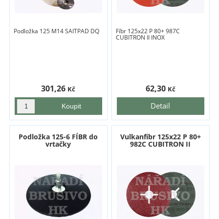
Podložka 125 M14 SAITPAD DQ
Fíbr 125x22 P 80+ 987C
CUBITRON II INOX
301,26
62,30
Kč
Kč
Detail
Podložka 125-6 FÍBR do
Vulkanfíbr 125x22 P 80+
vrtačky
982C CUBITRON II