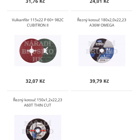
31,76 Kč
24,01 Kč
Vulkanfíbr 115x22 P 60+ 982C
Řezný kotouč 180x2,0x22,23
CUBITRON II
A36W OMEGA
32,07 Kč
39,79 Kč
Řezný kotouč 150x1,2x22,23
A60T THIN CUT