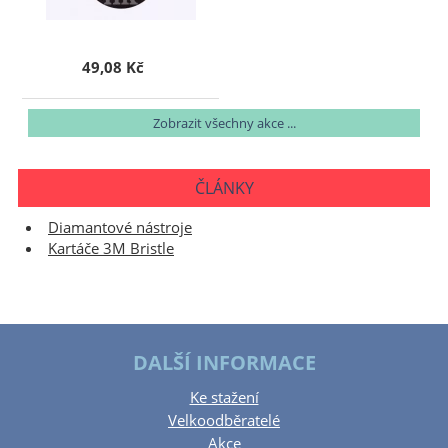
49,08 Kč
Zobrazit všechny akce ...
ČLÁNKY
Diamantové nástroje
Kartáče 3M Bristle
DALŠÍ INFORMACE
Ke stažení
Velkoodběratelé
Akce