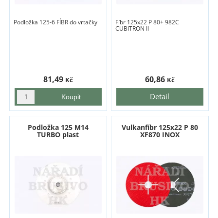
Podložka 125-6 FÍBR do vrtačky
Fíbr 125x22 P 80+ 982C
CUBITRON II
81,49
60,86
Kč
Kč
Detail
Podložka 125 M14
Vulkanfíbr 125x22 P 80
TURBO plast
XF870 INOX