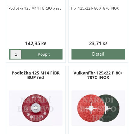
Podložka 125 M14 TURBO plast
Fíbr 125x22 P 80 XF870 INOX
142,35
23,71
Kč
Kč
Detail
Podložka 125 M14 FÍBR
Vulkanfíbr 125x22 P 80+
BUP red
787C INOX