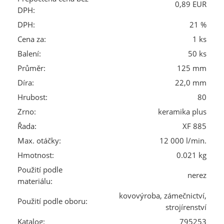
0,89 EUR
DPH:
DPH:
21 %
Cena za:
1 ks
Balení:
50 ks
Průměr:
125 mm
Díra:
22,0 mm
Hrubost:
80
Zrno:
keramika plus
Řada:
XF 885
Max. otáčky:
12 000 l/min.
Hmotnost:
0.021 kg
Použití podle
nerez
materiálu:
kovovýroba, zámečnictví,
Použití podle oboru:
strojírenství
Katalog:
795253