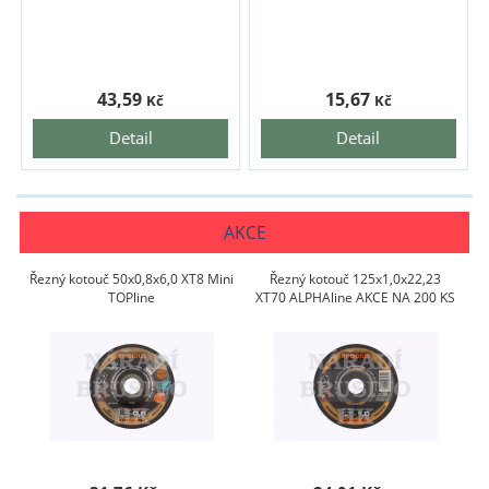
43,59
15,67
Kč
Kč
Detail
Detail
AKCE
Řezný kotouč 50x0,8x6,0 XT8 Mini
Řezný kotouč 125x1,0x22,23
TOPline
XT70 ALPHAline AKCE NA 200 KS