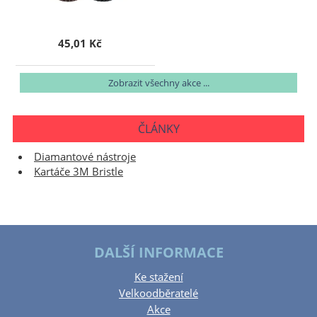
45,01 Kč
Zobrazit všechny akce ...
ČLÁNKY
Diamantové nástroje
Kartáče 3M Bristle
DALŠÍ INFORMACE
Ke stažení
Velkoodběratelé
Akce