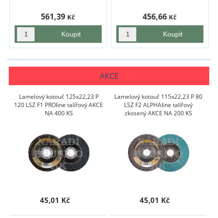
561,39
456,66
Kč
Kč
AKCE
Lamelový kotouč 125x22,23 P
Lamelový kotouč 115x22,23 P 80
120 LSZ F1 PROline talířový AKCE
LSZ F2 ALPHAline talířový
NA 400 KS
zkosený AKCE NA 200 KS
45,01 Kč
45,01 Kč