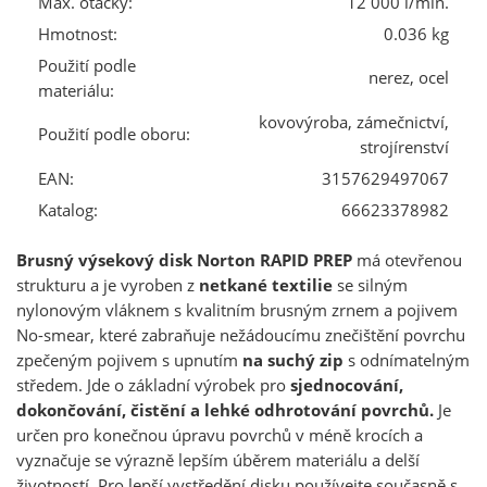
Max. otáčky:
12 000 l/min.
Hmotnost:
0.036 kg
Použití podle
nerez, ocel
materiálu:
kovovýroba, zámečnictví,
Použití podle oboru:
strojírenství
EAN:
3157629497067
Katalog:
66623378982
Brusný výsekový disk Norton RAPID PREP
má otevřenou
strukturu a je vyroben z
netkané textilie
se silným
nylonovým vláknem s kvalitním brusným zrnem a pojivem
No-smear, které zabraňuje nežádoucímu znečištění povrchu
zpečeným pojivem s upnutím
na suchý zip
s odnímatelným
středem. Jde o základní výrobek pro
sjednocování,
dokončování, čistění a lehké odhrotování povrchů.
Je
určen pro konečnou úpravu povrchů v méně krocích a
vyznačuje se výrazně lepším úběrem materiálu a delší
životností. Pro lepší vystředění disku používejte současně s