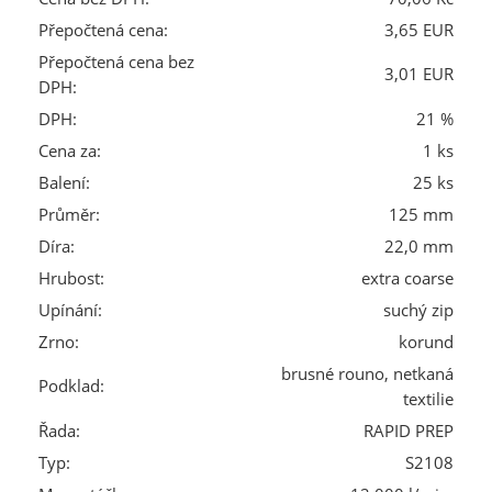
Přepočtená cena:
3,65 EUR
Přepočtená cena bez
3,01 EUR
DPH:
DPH:
21 %
Cena za:
1 ks
Balení:
25 ks
Průměr:
125 mm
Díra:
22,0 mm
Hrubost:
extra coarse
Upínání:
suchý zip
Zrno:
korund
brusné rouno, netkaná
Podklad:
textilie
Řada:
RAPID PREP
Typ:
S2108