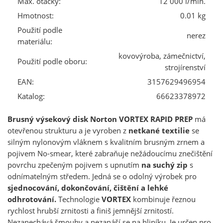
Max. otáčky:
12 000 l/min.
Hmotnost:
0.01 kg
Použití podle
nerez
materiálu:
kovovýroba, zámečnictví,
Použití podle oboru:
strojírenství
EAN:
3157629496954
Katalog:
66623378972
Brusný výsekový disk Norton VORTEX RAPID PREP
má
otevřenou strukturu a je vyroben z
netkané textilie
se
silným nylonovým vláknem s kvalitním brusným zrnem a
pojivem No-smear, které zabraňuje nežádoucímu znečištění
povrchu zpečeným pojivem s upnutím
na suchý zip
s
odnímatelným středem. Jedná se o odolný výrobek pro
sjednocování, dokončování, čištění a lehké
odhrotování.
Technologie
VORTEX
kombinuje řeznou
rychlost hrubší zrnitosti a finiš jemnější zrnitostí.
Nezanechává šmouhy a nezanáší se na hliníku. Je určen pro