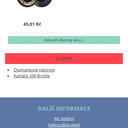
45,01 Kč
Zobrazit všechny akce ...
ČLÁNKY
Diamantové nástroje
Kartáče 3M Bristle
DALŠÍ INFORMACE
Ke stažení
Velkoodběratelé