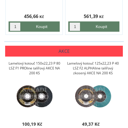
456,66
561,39
Kč
Kč
AKCE
Lamelový kotouč 150x22,23 P 80
Lamelový kotouč 125x22,23 P 40
LSZ F1 PROline talířový AKCE NA
LSZ F2 ALPHAline talířový
200 KS
zkosený AKCE NA 200 KS
100,19 Kč
49,37 Kč