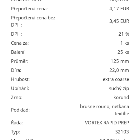
Přepočtená cena:
4,17 EUR
Přepočtená cena bez
3,45 EUR
DPH:
DPH:
21 %
Cena za:
1 ks
Balení:
25 ks
Průměr:
125 mm
Díra:
22,0 mm
Hrubost:
extra coarse
Upínání:
suchý zip
Zrno:
korund
brusné rouno, netkaná
Podklad:
textilie
Řada:
VORTEX RAPID PREP
Typ:
S2103