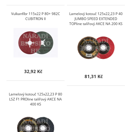
Vulkanfíbr 115x22 P 80+ 982C
Lamelový kotouč 125x22,23 P 40
CUBITRON II
JUMBO SPEED EXTENDED
TOPline talířový AKCE NA 200 KS
32,92 Kč
81,31 Kč
Lamelový kotouč 125x22,23 P 80
LSZ F1 PROline talířový AKCE NA
400 KS