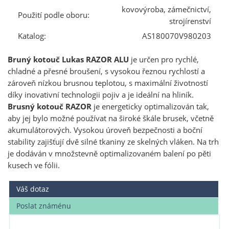
kovovýroba, zámečnictví,
Použití podle oboru:
strojírenství
Katalog:
AS180070V980203
Bruný kotouč Lukas RAZOR ALU
je určen pro rychlé,
chladné a přesné broušení, s vysokou řeznou rychlostí a
zároveň nízkou brusnou teplotou, s maximální životností
díky inovativní technologii pojiv a je ideální na hliník.
Brusný kotouč RAZOR
je energeticky optimalizován tak,
aby jej bylo možné používat na široké škále brusek, včetně
akumulátorových. Vysokou úroveň bezpečnosti a boční
stability zajišťují dvě silné tkaniny ze skelných vláken. Na trh
je dodáván v množstevně optimalizovaném balení po pěti
kusech ve fólii.
Váš dotaz
Poslat známénu