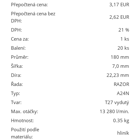
Přepočtená cena:
3,17 EUR
Přepočtená cena bez
2,62 EUR
DPH:
DPH:
21 %
Cena za:
1 ks
Balení:
20 ks
Průměr:
180 mm
Šířka:
7,0 mm
Díra:
22,23 mm
Řada:
RAZOR
Typ:
A24N
Tvar:
T27 vydutý
Max. otáčky:
13 280 l/min.
Hmotnost:
0.35 kg
Použití podle
hliník
materiálu: