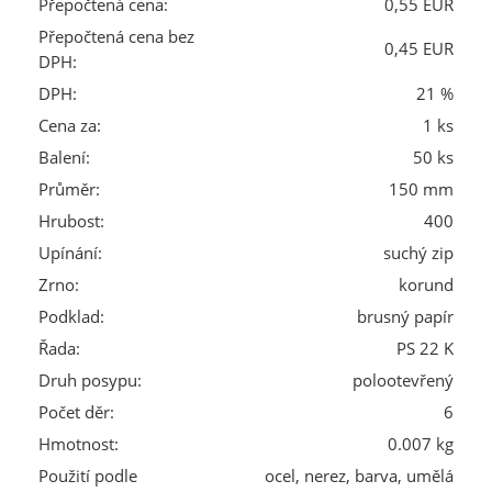
Přepočtená cena:
0,55 EUR
Přepočtená cena bez
0,45 EUR
DPH:
DPH:
21 %
Cena za:
1 ks
Balení:
50 ks
Průměr:
150 mm
Hrubost:
400
Upínání:
suchý zip
Zrno:
korund
Podklad:
brusný papír
Řada:
PS 22 K
Druh posypu:
polootevřený
Počet děr:
6
Hmotnost:
0.007 kg
Použití podle
ocel, nerez, barva, umělá