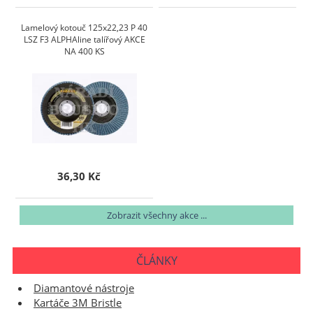
Lamelový kotouč 125x22,23 P 40
LSZ F3 ALPHAline talířový AKCE
NA 400 KS
36,30 Kč
Zobrazit všechny akce ...
ČLÁNKY
Diamantové nástroje
Kartáče 3M Bristle