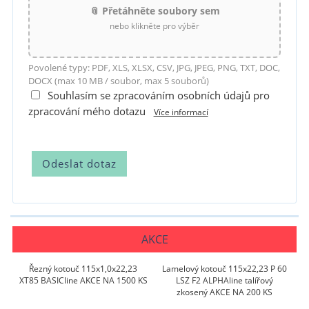
📎 Přetáhněte soubory sem
nebo klikněte pro výběr
Povolené typy: PDF, XLS, XLSX, CSV, JPG, JPEG, PNG, TXT, DOC,
DOCX (max 10 MB / soubor, max 5 souborů)
Souhlasím se zpracováním osobních údajů pro
zpracování mého dotazu
Více informací
AKCE
Řezný kotouč 115x1,0x22,23
Lamelový kotouč 115x22,23 P 60
XT85 BASICline AKCE NA 1500 KS
LSZ F2 ALPHAline talířový
zkosený AKCE NA 200 KS