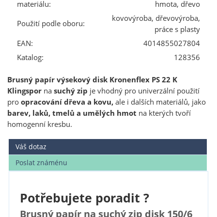
materiálu:
hmota, dřevo
kovovýroba, dřevovýroba,
Použití podle oboru:
práce s plasty
EAN:
4014855027804
Katalog:
128356
Brusný papír výsekový disk Kronenflex PS 22 K
Klingspor
na
suchý zip
je vhodný pro univerzální použití
pro
opracování dřeva a kovu,
ale i dalších materiálů, jako
barev, laků, tmelů a umělých hmot
na kterých tvoří
homogenní kresbu.
Váš dotaz
Poslat známénu
Potřebujete poradit ?
Brusný papír na suchý zip disk 150/6