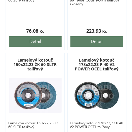
60 SLTR talířový
80+ 969F CUBITRON II talířový
zkosený
76,08
223,93
Kč
Kč
Detail
Detail
Lamelový kotouč
Lamelový kotouč
150x22,23 ZK 60 SLTR
178x22,23 P 40 V2
talířový
POWER OCEL talířový
Lamelový kotouč 150x22,23 ZK
Lamelový kotouč 178x22,23 P 40
60 SLTR talířový
V2 POWER OCEL talířový