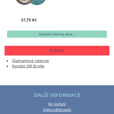
37,75 Kč
Zobrazit všechny akce ...
ČLÁNKY
Diamantové nástroje
Kartáče 3M Bristle
DALŠÍ INFORMACE
Ke stažení
Velkoodběratelé