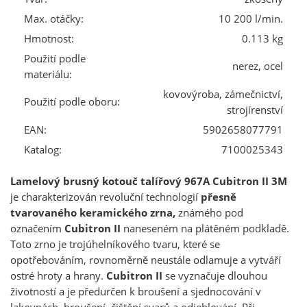
Max. otáčky:
10 200 l/min.
Hmotnost:
0.113 kg
Použití podle
nerez, ocel
materiálu:
kovovýroba, zámečnictví,
Použití podle oboru:
strojírenství
EAN:
5902658077791
Katalog:
7100025343
Lamelový brusný kotouč talířový 967A Cubitron II 3M
je charakterizován revoluční technologií
přesně
tvarovaného keramického zrna,
známého pod
označením
Cubitron II
naneseném na plátěném podkladě.
Toto zrno je trojúhelníkového tvaru, které se
opotřebováním, rovnoměrně neustále odlamuje a vytváří
ostré hroty a hrany.
Cubitron II
se vyznačuje dlouhou
životností a je předurčen k broušení a sjednocování v