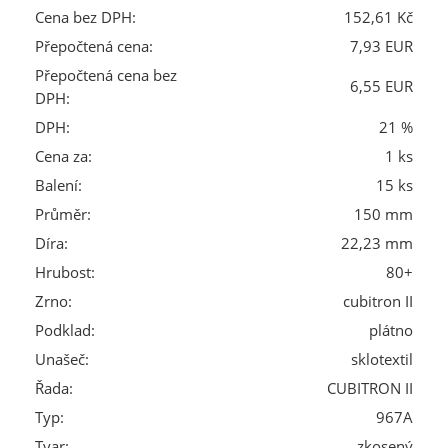
Cena bez DPH:
152,61 Kč
Přepočtená cena:
7,93 EUR
Přepočtená cena bez
6,55 EUR
DPH:
DPH:
21 %
Cena za:
1 ks
Balení:
15 ks
Průměr:
150 mm
Díra:
22,23 mm
Hrubost:
80+
Zrno:
cubitron II
Podklad:
plátno
Unašeč:
sklotextil
Řada:
CUBITRON II
Typ:
967A
Tvar:
zkosený