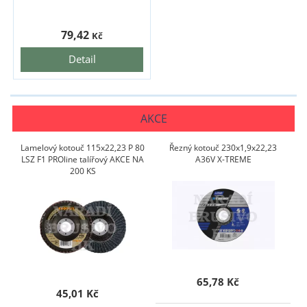
79,42
Kč
Detail
AKCE
Lamelový kotouč 115x22,23 P 80
Řezný kotouč 230x1,9x22,23
LSZ F1 PROline talířový AKCE NA
A36V X-TREME
200 KS
65,78 Kč
45,01 Kč