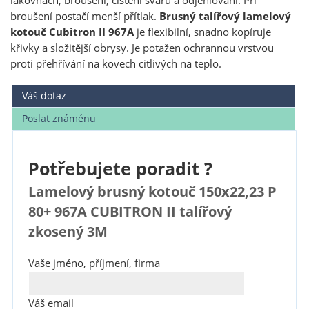
lakovnách, broušení, čištění svarů a odjehlování. Při
broušení postačí menší přítlak.
Brusný talířový lamelový
kotouč Cubitron II 967A
je flexibilní, snadno kopíruje
křivky a složitější obrysy. Je potažen ochrannou vrstvou
proti přehřívání na kovech citlivých na teplo.
Váš dotaz
Poslat známénu
Potřebujete poradit ?
Lamelový brusný kotouč 150x22,23 P
80+ 967A CUBITRON II talířový
zkosený 3M
Vaše jméno, příjmení, firma
Váš email