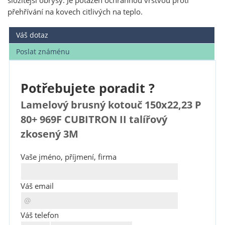
složitější obrysy. Je potažen ochrannou vrstvou proti
přehřívání na kovech citlivých na teplo.
Váš dotaz
Poslat známénu
Potřebujete poradit ?
Lamelový brusný kotouč 150x22,23 P
80+ 969F CUBITRON II talířový
zkosený 3M
Vaše jméno, příjmení, firma
Váš email
Váš telefon