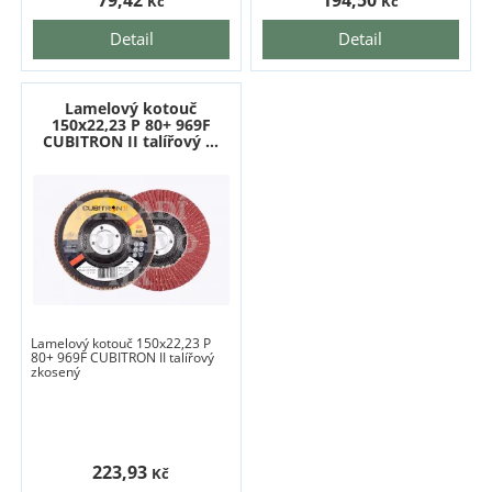
79,42
194,50
Kč
Kč
Detail
Detail
Lamelový kotouč
150x22,23 P 80+ 969F
CUBITRON II talířový ...
Lamelový kotouč 150x22,23 P
80+ 969F CUBITRON II talířový
zkosený
223,93
Kč