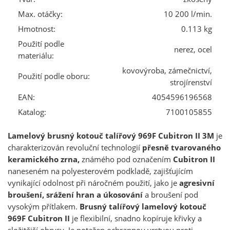
Max. otáčky:
10 200 l/min.
Hmotnost:
0.113 kg
Použití podle
nerez, ocel
materiálu:
kovovýroba, zámečnictví,
Použití podle oboru:
strojírenství
EAN:
4054596196568
Katalog:
7100105855
Lamelový brusný kotouč talířový 969F Cubitron II 3M
je
charakterizován revoluční technologií
přesně tvarovaného
keramického zrna,
známého pod označením
Cubitron II
naneseném na polyesterovém podkladě, zajišťujícím
vynikající odolnost při náročném použití, jako je
agresivní
broušení, srážení hran a úkosování
a broušení pod
vysokým přítlakem.
Brusný talířový lamelový kotouč
969F Cubitron II
je flexibilní, snadno kopíruje křivky a