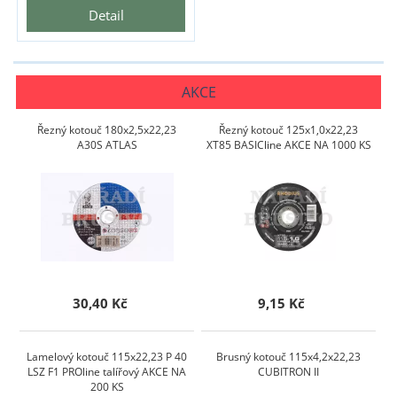
Detail
AKCE
Řezný kotouč 180x2,5x22,23
Řezný kotouč 125x1,0x22,23
A30S ATLAS
XT85 BASICline AKCE NA 1000 KS
30,40 Kč
9,15 Kč
Lamelový kotouč 115x22,23 P 40
Brusný kotouč 115x4,2x22,23
LSZ F1 PROline talířový AKCE NA
CUBITRON II
200 KS