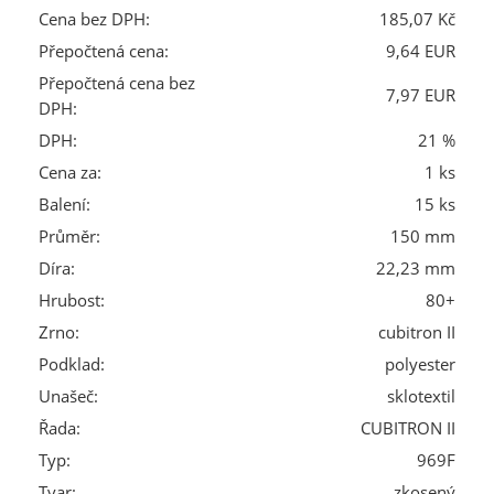
Cena bez DPH:
185,07 Kč
Přepočtená cena:
9,64 EUR
Přepočtená cena bez
7,97 EUR
DPH:
DPH:
21 %
Cena za:
1 ks
Balení:
15 ks
Průměr:
150 mm
Díra:
22,23 mm
Hrubost:
80+
Zrno:
cubitron II
Podklad:
polyester
Unašeč:
sklotextil
Řada:
CUBITRON II
Typ:
969F
Tvar:
zkosený