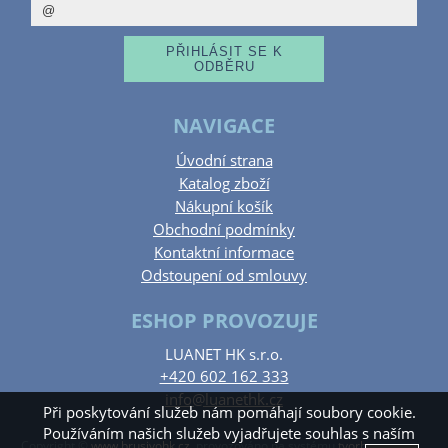
NAVIGACE
Úvodní strana
Katalog zboží
Nákupní košík
Obchodní podmínky
Kontaktní informace
Odstoupení od smlouvy
ESHOP PROVOZUJE
LUANET HK s.r.o.
+420 602 162 333
info@luanethk.cz
Při poskytování služeb nám pomáhají soubory cookie.
Používáním našich služeb vyjadřujete souhlas s naším
Copyright ©
www.brusivohk.cz
,
provozováno na systému
tvorba e-