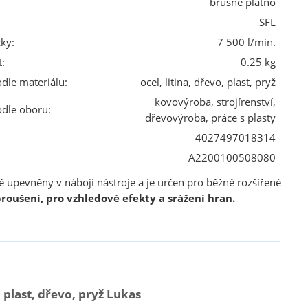
brusné plátno
SFL
ky:
7 500 l/min.
:
0.25 kg
odle materiálu:
ocel, litina, dřevo, plast, pryž
kovovýroba, strojírenství,
odle oboru:
dřevovýroba, práce s plasty
4027497018314
A2200100508080
itě upevněny v náboji nástroje a je určen pro běžně rozšířené
roušení, pro vzhledové efekty a srážení hran.
 plast, dřevo, pryž Lukas