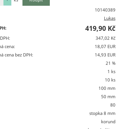
10140389
Lukas
419,90 Kč
PH:
 DPH:
347,02 Kč
ná cena:
18,07 EUR
ná cena bez DPH:
14,93 EUR
21 %
1 ks
10 ks
100 mm
50 mm
80
stopka 8 mm
korund