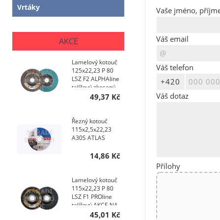
Vrtáky
Vaše jméno, příjme
Váš email
AKCE
Lamelový kotouč
Váš telefon
125x22,23 P 80
LSZ F2 ALPHAline
talířový zkosený
Váš dotaz
AKCE NA 200 KS
49,37 Kč
Řezný kotouč
115x2,5x22,23
A30S ATLAS
14,86 Kč
Přílohy
Lamelový kotouč
115x22,23 P 80
LSZ F1 PROline
talířový AKCE NA
200 KS
45,01 Kč