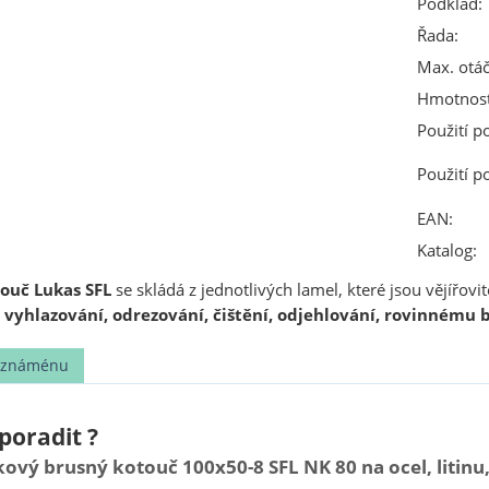
Podklad:
Řada:
Max. otáč
Hmotnost
Použití p
Použití p
EAN:
Katalog:
ouč Lukas SFL
se skládá z jednotlivých lamel, které jsou vějířov
k
vyhlazování, odrezování, čištění, odjehlování, rovinnému b
t známénu
poradit ?
vý brusný kotouč 100x50-8 SFL NK 80 na ocel, litinu,