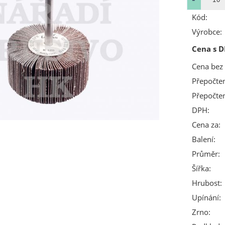
Kód:
Výrobce:
Cena s D
Cena bez
Přepočte
Přepočte
DPH:
Cena za:
Balení:
Průměr:
Šířka:
Hrubost:
Upínání:
Zrno: