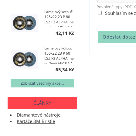
Povolené typy: PDF, X
Lamelový kotouč
Souhlasím se 
125x22,23 P 80
LSZ F3 ALPHAline
talířový AKCE NA
200 KS
42,11 Kč
Lamelový kotouč
150x22,23 P 60
LSZ F3 ALPHAline
talířový AKCE NA
400 KS
65,34 Kč
Zobrazit všechny akce ...
ČLÁNKY
Diamantové nástroje
Kartáče 3M Bristle