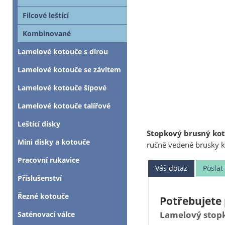
Filcové leštící
Kombinované
Lamelové kotouče s dírou
Lamelové kotouče se závitem
Lamelové kotouče šípové
Lamelové kotouče talířové
Leštící disky
Stopkový brusný kot
Mini disky a kotouče
ručně vedené brusky 
Pracovní rukavice
Váš dotaz
Posla
Příslušenství
Řezné kotouče
Potřebujete 
Lamelový stopko
Saténovací válce