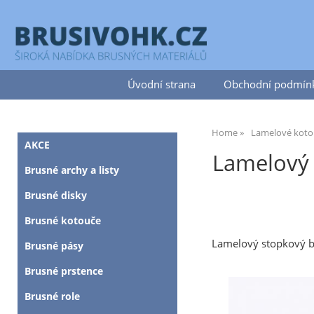
Úvodní strana
Obchodní podmín
Home
Lamelové koto
AKCE
Lamelový 
Brusné archy a listy
Brusné disky
Brusné kotouče
Lamelový stopkový b
Brusné pásy
Brusné prstence
Brusné role