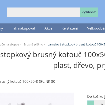
ky
Jak nakupovat
Akce
Ke stažení
Velkoodběr
uče na stopce
Brusné plátno
Lamelový stopkový brusný kotouč 100x5
stopkový brusný kotouč 100x50-8
plast, dřevo, p
rusný kotouč 100x50-8 SFL NK 80
Do košíku 