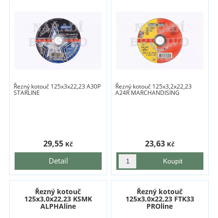
Řezný kotouč 125x3x22,23 A30P
Řezný kotouč 125x3,2x22,23
STARLINE
A24R MARCHANDISING
29,55
23,63
Kč
Kč
Detail
Řezný kotouč
Řezný kotouč
125x3,0x22,23 KSMK
125x3,0x22,23 FTK33
ALPHAline
PROline