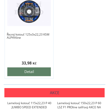
Řezný kotouč 125x3x22,23 KSM
ALPHAline
33,98
Kč
Detail
AKCE
Lamelový kotouč 115x22,23 P 40
Lamelový kotouč 150x22,23 P 60
JUMBO SPEED EXTENDED
LSZ F1 PROline talířový AKCE NA