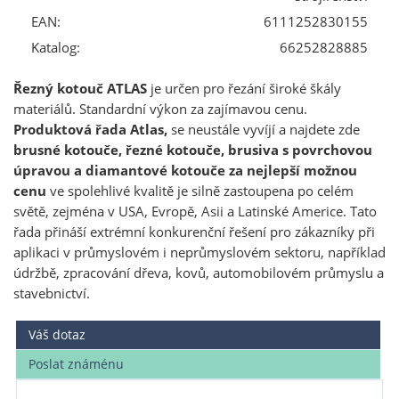
EAN:
6111252830155
Katalog:
66252828885
Řezný kotouč ATLAS
je určen pro řezání široké škály
materiálů. Standardní výkon za zajímavou cenu.
Produktová řada Atlas,
se neustále vyvíjí a najdete zde
brusné kotouče, řezné kotouče, brusiva s povrchovou
úpravou a diamantové kotouče za nejlepší možnou
cenu
ve spolehlivé kvalitě je silně zastoupena po celém
světě, zejména v USA, Evropě, Asii a Latinské Americe. Tato
řada přináší extrémní konkurenční řešení pro zákazníky při
aplikaci v průmyslovém i neprůmyslovém sektoru, například
údržbě, zpracování dřeva, kovů, automobilovém průmyslu a
stavebnictví.
Váš dotaz
Poslat známénu