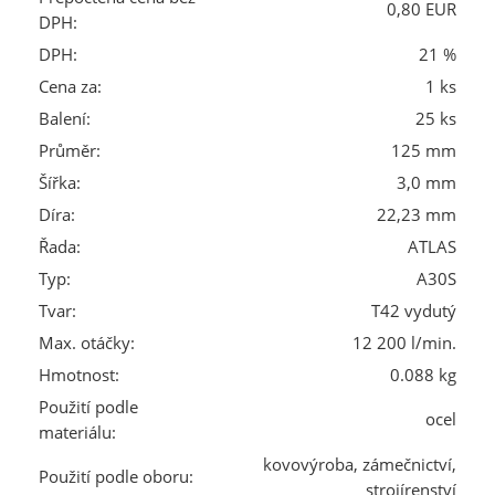
0,80 EUR
DPH:
DPH:
21 %
Cena za:
1 ks
Balení:
25 ks
Průměr:
125 mm
Šířka:
3,0 mm
Díra:
22,23 mm
Řada:
ATLAS
Typ:
A30S
Tvar:
T42 vydutý
Max. otáčky:
12 200 l/min.
Hmotnost:
0.088 kg
Použití podle
ocel
materiálu:
kovovýroba, zámečnictví,
Použití podle oboru:
strojírenství