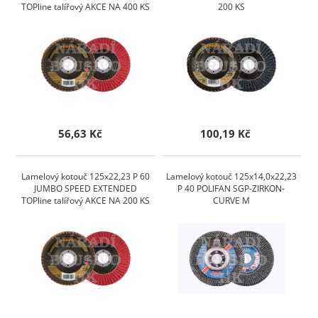
TOPline talířový AKCE NA 400 KS
200 KS
56,63 Kč
100,19 Kč
Lamelový kotouč 125x22,23 P 60
Lamelový kotouč 125x14,0x22,23
JUMBO SPEED EXTENDED
P 40 POLIFAN SGP-ZIRKON-
TOPline talířový AKCE NA 200 KS
CURVE M