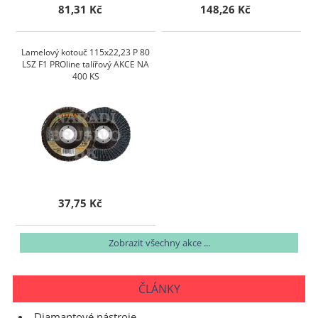
81,31 Kč
148,26 Kč
Lamelový kotouč 115x22,23 P 80
LSZ F1 PROline talířový AKCE NA
400 KS
37,75 Kč
Zobrazit všechny akce ...
ČLÁNKY
Diamantové nástroje