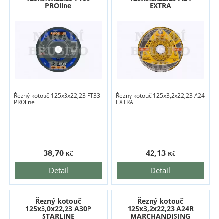
PROline
EXTRA
Řezný kotouč 125x3x22,23 FT33
Řezný kotouč 125x3,2x22,23 A24
PROline
EXTRA
38,70
42,13
Kč
Kč
Detail
Detail
Řezný kotouč
Řezný kotouč
125x3,0x22,23 A30P
125x3,2x22,23 A24R
STARLINE
MARCHANDISING