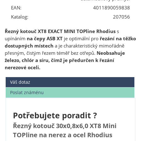
EAN:
4011890059838
Katalog:
207056
Řezný kotouč XT8 EXACT MINI TOPline Rhodius
s
upínáním
na čepy ASB XT
je optimální pro
řezání na těžko
dostupných místech
a je charakteristický mimořádně
přesným, čistým řezem téměř bez otřepů.
Neobsahuje
železo, chlór a síru, čímž je předurčen k řezání
nerezové oceli.
Váš dotaz
Poslat známénu
Potřebujete poradit ?
Řezný kotouč 30x0,8x6,0 XT8 Mini
TOPline na nerez a ocel Rhodius