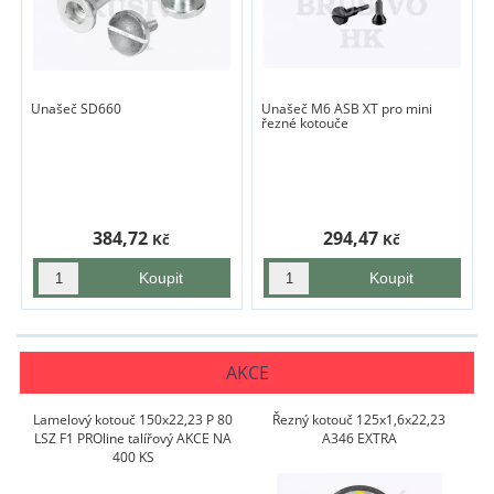
Unašeč SD660
Unašeč M6 ASB XT pro mini
řezné kotouče
384,72
294,47
Kč
Kč
AKCE
Lamelový kotouč 150x22,23 P 80
Řezný kotouč 125x1,6x22,23
LSZ F1 PROline talířový AKCE NA
A346 EXTRA
400 KS