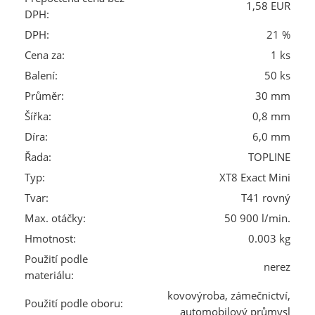
1,58 EUR
DPH:
DPH:
21 %
Cena za:
1 ks
Balení:
50 ks
Průměr:
30 mm
Šířka:
0,8 mm
Díra:
6,0 mm
Řada:
TOPLINE
Typ:
XT8 Exact Mini
Tvar:
T41 rovný
Max. otáčky:
50 900 l/min.
Hmotnost:
0.003 kg
Použití podle
nerez
materiálu:
kovovýroba, zámečnictví,
Použití podle oboru:
automobilový průmysl