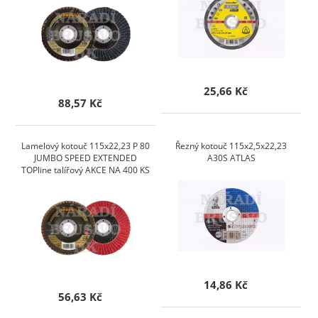
25,66 Kč
88,57 Kč
Lamelový kotouč 115x22,23 P 80
Řezný kotouč 115x2,5x22,23
JUMBO SPEED EXTENDED
A30S ATLAS
TOPline talířový AKCE NA 400 KS
14,86 Kč
56,63 Kč