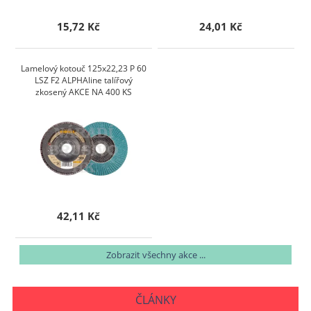
15,72 Kč
24,01 Kč
Lamelový kotouč 125x22,23 P 60
LSZ F2 ALPHAline talířový
zkosený AKCE NA 400 KS
42,11 Kč
Zobrazit všechny akce ...
ČLÁNKY