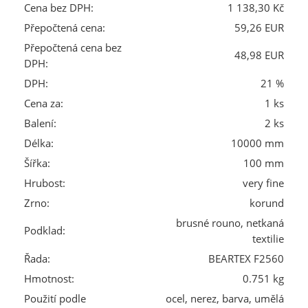
Cena bez DPH:
1 138,30 Kč
Přepočtená cena:
59,26 EUR
Přepočtená cena bez
48,98 EUR
DPH:
DPH:
21 %
Cena za:
1 ks
Balení:
2 ks
Délka:
10000 mm
Šířka:
100 mm
Hrubost:
very fine
Zrno:
korund
brusné rouno, netkaná
Podklad:
textilie
Řada:
BEARTEX F2560
Hmotnost:
0.751 kg
Použití podle
ocel, nerez, barva, umělá