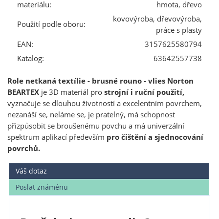
materiálu:
hmota, dřevo
kovovýroba, dřevovýroba,
Použití podle oboru:
práce s plasty
EAN:
3157625580794
Katalog:
63642557738
Role netkaná textílie - brusné rouno - vlies Norton
BEARTEX
je 3D materiál pro
strojní i ruční použití,
vyznačuje se dlouhou životností a excelentním povrchem,
nezanáší se, neláme se, je pratelný, má schopnost
přizpůsobit se broušenému povchu a má univerzální
spektrum aplikací především
pro čištění a sjednocování
povrchů.
Váš dotaz
Poslat známénu