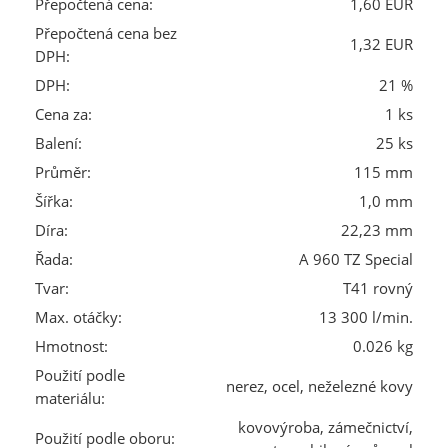
Přepočtená cena:
1,60 EUR
Přepočtená cena bez
1,32 EUR
DPH:
DPH:
21 %
Cena za:
1 ks
Balení:
25 ks
Průměr:
115 mm
Šířka:
1,0 mm
Díra:
22,23 mm
Řada:
A 960 TZ Special
Tvar:
T41 rovný
Max. otáčky:
13 300 l/min.
Hmotnost:
0.026 kg
Použití podle
nerez, ocel, neželezné kovy
materiálu:
kovovýroba, zámečnictví,
Použití podle oboru: