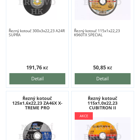
Řezný kotouč 300x3x22,23 A24R
Řezný kotouč 115x1x22,23
SUPRA
K960TX SPECIAL
191,76
50,85
Kč
Kč
Detail
Detail
Řezný kotouč
Řezný kotouč
125x1,6x22,23 ZA46X X-
115x1,0x22,23
TREME PRO
CUBITRON II