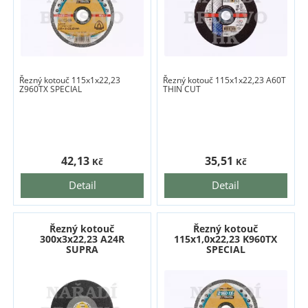
Řezný kotouč 115x1x22,23
Řezný kotouč 115x1x22,23 A60T
Z960TX SPECIAL
THIN CUT
42,13
35,51
Kč
Kč
Detail
Detail
Řezný kotouč
Řezný kotouč
300x3x22,23 A24R
115x1,0x22,23 K960TX
SUPRA
SPECIAL