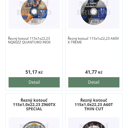
Řezný kotouč 115x1x22,23
Řezný kotouč 115x1x22,23 A60V
NQ60ZZ QUANTUM3 INOX
X-TREME
51,17
41,77
Kč
Kč
Detail
Detail
Řezný kotouč
Řezný kotouč
115x1,0x22,23 Z960TX
115x1,0x22,23 A60T
SPECIAL
THIN CUT