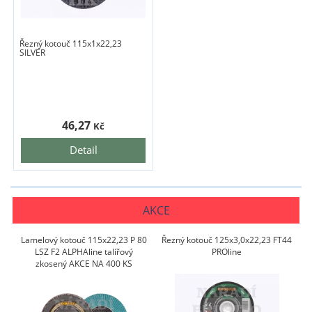
Řezný kotouč 115x1x22,23
SILVER
46,27
Kč
Detail
AKCE
Lamelový kotouč 115x22,23 P 80
Řezný kotouč 125x3,0x22,23 FT44
LSZ F2 ALPHAline talířový
PROline
zkosený AKCE NA 400 KS