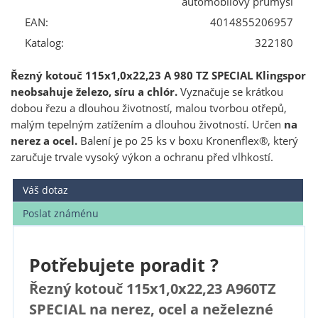
automobilový průmysl
EAN:
4014855206957
Katalog:
322180
Řezný kotouč 115x1,0x22,23 A 980 TZ SPECIAL Klingspor
neobsahuje železo, síru a chlór.
Vyznačuje se krátkou
dobou řezu a dlouhou životností, malou tvorbou otřepů,
malým tepelným zatížením a dlouhou životností. Určen
na
nerez a ocel.
Balení je po 25 ks v boxu Kronenflex®, který
zaručuje trvale vysoký výkon a ochranu před vlhkostí.
Váš dotaz
Poslat známénu
Potřebujete poradit ?
Řezný kotouč 115x1,0x22,23 A960TZ
SPECIAL na nerez, ocel a neželezné