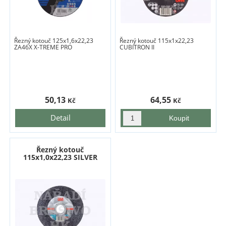
Řezný kotouč 125x1,6x22,23
Řezný kotouč 115x1x22,23
ZA46X X-TREME PRO
CUBITRON II
50,13
64,55
Kč
Kč
Detail
Řezný kotouč
115x1,0x22,23 SILVER