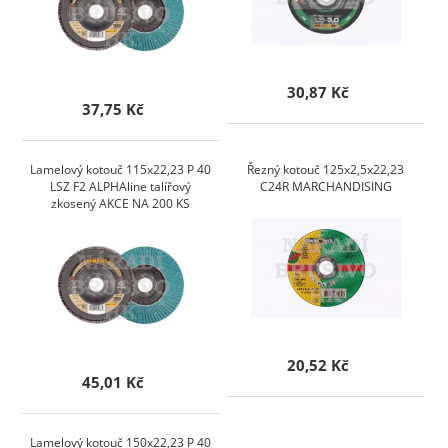
30,87 Kč
37,75 Kč
Lamelový kotouč 115x22,23 P 40
Řezný kotouč 125x2,5x22,23
LSZ F2 ALPHAline talířový
C24R MARCHANDISING
zkosený AKCE NA 200 KS
20,52 Kč
45,01 Kč
Lamelový kotouč 150x22,23 P 40