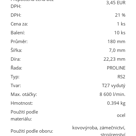
3,45 EUR
DPH:
DPH:
21 %
Cena za:
1 ks
Balení:
10 ks
Průměr:
180 mm
Šířka:
7,0 mm
Díra:
22,23 mm
Řada:
PROLINE
Typ:
RS2
Tvar:
T27 vydutý
Max. otáčky:
8 600 l/min.
Hmotnost:
0.394 kg
Použití podle
ocel
materiálu:
kovovýroba, zámečnictví,
Použití podle oboru:
strojírenství