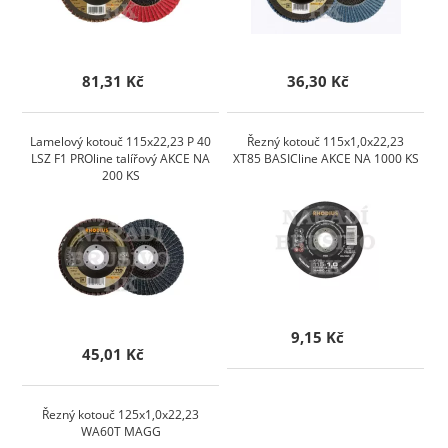
81,31 Kč
36,30 Kč
Lamelový kotouč 115x22,23 P 40
Řezný kotouč 115x1,0x22,23
LSZ F1 PROline talířový AKCE NA
XT85 BASICline AKCE NA 1000 KS
200 KS
9,15 Kč
45,01 Kč
Řezný kotouč 125x1,0x22,23
WA60T MAGG