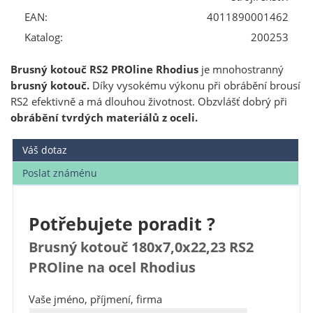
EAN:
4011890001462
Katalog:
200253
Brusný kotouč RS2 PROline Rhodius
je mnohostranný
brusný kotouč.
Díky vysokému výkonu při obrábění brousí
RS2 efektivně a má dlouhou životnost. Obzvlášť dobrý při
obrábění tvrdých materiálů z oceli.
Váš dotaz
Poslat známénu
Potřebujete poradit ?
Brusný kotouč 180x7,0x22,23 RS2
PROline na ocel Rhodius
Vaše jméno, příjmení, firma