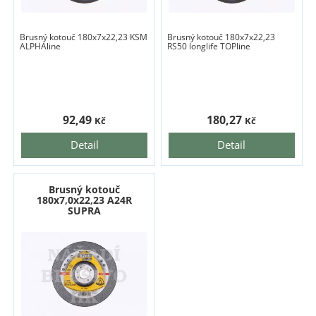
Brusný kotouč 180x7x22,23 KSM
Brusný kotouč 180x7x22,23
ALPHAline
RS50 longlife TOPline
92,49
180,27
Kč
Kč
Detail
Detail
Brusný kotouč
180x7,0x22,23 A24R
SUPRA