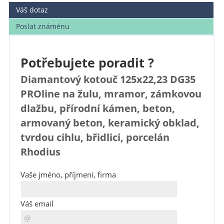
Váš dotaz
Poslat známénu
Potřebujete poradit ?
Diamantový kotouč 125x22,23 DG35
PROline na žulu, mramor, zámkovou
dlažbu, přírodní kámen, beton,
armovaný beton, keramický obklad,
tvrdou cihlu, břidlici, porcelán
Rhodius
Vaše jméno, příjmení, firma
Váš email