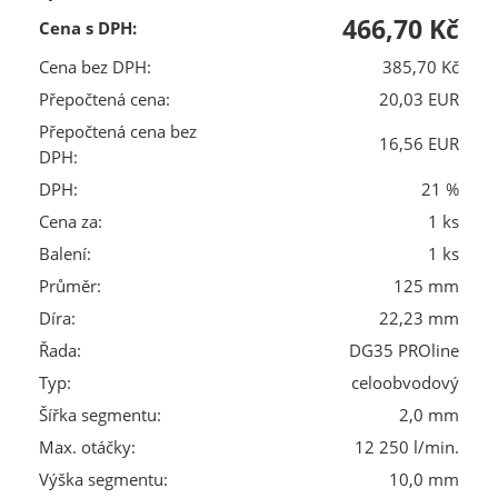
466,70 Kč
Cena s DPH:
Cena bez DPH:
385,70 Kč
Přepočtená cena:
20,03 EUR
Přepočtená cena bez
16,56 EUR
DPH:
DPH:
21 %
Cena za:
1 ks
Balení:
1 ks
Průměr:
125 mm
Díra:
22,23 mm
Řada:
DG35 PROline
Typ:
celoobvodový
Šířka segmentu:
2,0 mm
Max. otáčky:
12 250 l/min.
Výška segmentu:
10,0 mm