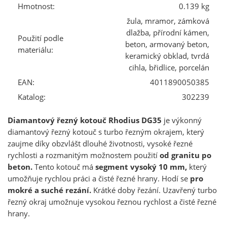
Hmotnost:
0.139 kg
žula, mramor, zámková
dlažba, přírodní kámen,
Použití podle
beton, armovaný beton,
materiálu:
keramický obklad, tvrdá
cihla, břidlice, porcelán
EAN:
4011890050385
Katalog:
302239
Diamantový řezný kotouč Rhodius DG35
je výkonný
diamantový řezný kotouč s turbo řezným okrajem, který
zaujme díky obzvlášt dlouhé životnosti, vysoké řezné
rychlosti a rozmanitým možnostem použití
od granitu po
beton.
Tento kotouč má
segment vysoký 10 mm,
který
umožňuje rychlou práci a čisté řezné hrany. Hodí se
pro
mokré a suché rezání.
Krátké doby řezání. Uzavřený turbo
řezný okraj umožnuje vysokou řeznou rychlost a čisté řezné
hrany.