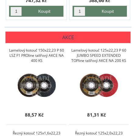
747,32
588,66
Kč
Kč
AKCE
Lamelový kotouč 150x22,23 P 60
Lamelový kotouč 125x22,23 P 60
LSZ F1 PROline talířový AKCE NA
JUMBO SPEED EXTENDED
400 KS
TOPline talířový AKCE NA 200 KS
88,57 Kč
81,31 Kč
Řezný kotouč 125x1,6x22,23
Řezný kotouč 125x2,0x22,23