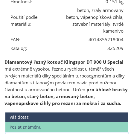
Hmotnost:
0.151 kg
beton, zralý armovaný
Použití podle
beton, vápenopísková cihla,
materiálu:
stavební materiály, tvrdé
kamenivo
EAN:
4014855218004
Katalog:
325209
Diamantový řezný kotouč Klingspor DT 900 U Special
má extrémně vysokou řeznou rychlost u téměř všech
tvrdých materiálů díky speciálním turbosegmentům a díky
diamantům s titanovým povlakem navíc prodlouženou
životnost u armovaného betonu. Určen
pro úhlové brusky
na beton, starý beton, armovaný beton,
vápenopískové cihly pro řezání za mokra i za sucha.
Váš dotaz
Poslat známénu