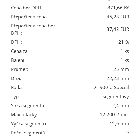
Cena bez DPH:
871,66 Kč
Přepočtená cena:
45,28 EUR
Přepočtená cena bez
37,42 EUR
DPH:
DPH:
21 %
Cena za:
1 ks
Balení:
1 ks
Průměr:
125 mm
Díra:
22,23 mm
Řada:
DT 900 U Special
Typ:
segmentový
Šířka segmentu:
2,4 mm
Max. otáčky:
12 200 l/min.
Výška segmentu:
12,0 mm
Počet segmentů:
9