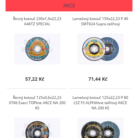
AKCE
Řezný kotouč 230x1,9x22,23
Lamelový kotouč 150x22,23 P 40
A46TZ SPECIAL
SMT624 Supra talířový
57,22 Kč
71,44 Kč
Řezný kotouč 125x0,6x22,23
Lamelový kotouč 125x22,23 P 80
XTK6 Exact TOPline AKCE NA 200
LSZ F3 ALPHAline talířový AKCE
KS
NA 200 KS